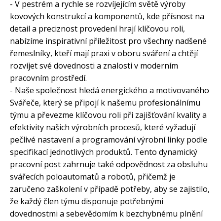
- V pestrém a rychle se rozvíjejícím světě výroby
kovových konstrukcí a komponentů, kde přísnost na
detail a preciznost provedení hrají klíčovou roli,
nabízíme inspirativní příležitost pro všechny nadšené
řemeslníky, kteří mají praxi v oboru sváření a chtějí
rozvíjet své dovednosti a znalosti v moderním
pracovním prostředí.
- Naše společnost hledá energického a motivovaného
Svářeče, který se připojí k našemu profesionálnímu
týmu a převezme klíčovou roli při zajišťování kvality a
efektivity našich výrobních procesů, které vyžadují
pečlivé nastavení a programování výrobní linky podle
specifikací jednotlivých produktů. Tento dynamický
pracovní post zahrnuje také odpovědnost za obsluhu
svářecích poloautomatů a robotů, přičemž je
zaručeno zaškolení v případě potřeby, aby se zajistilo,
že každý člen týmu disponuje potřebnými
dovednostmi a sebevědomím k bezchybnému plnění