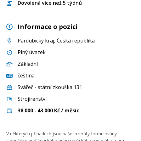
Dovolená více než 5 týdnů
Informace o pozici
Pardubický kraj
, Česká republika
Plný úvazek
Základní
čeština
Svářeč - státní zkouška 131
Strojírenství
38 000 - 43 000
Kč / měsíc
V některých případech jsou naše inzeráty formulovány
s použitím buď ženského nebo mužského rodového tvaru.