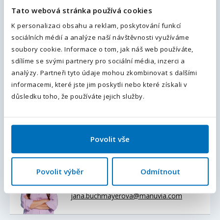
Přiložte váš životopis
Tato webová stránka používá cookies
Váš telefon
*
K personalizaci obsahu a reklam, poskytování funkcí
sociálních médií a analýze naší návštěvnosti využíváme
Předvolba
+420
soubory cookie. Informace o tom, jak náš web používáte,
Chci dostávat podobné nabídky a novinky do e-mailu.
sdílíme se svými partnery pro sociální média, inzerci a
Souhlasím se
zpracováním osobních údajů
.
Odesláním souhlasíte se
zpracováním osobních údajů
.
analýzy. Partneři tyto údaje mohou zkombinovat s dalšími
Pole označená
*
jsou povinná.
informacemi, které jste jim poskytli nebo které získali v
Odeslat
důsledku toho, že používáte jejich služby.
Odpovědět na nabídku
Povolit vše
Kontaktní osoba
Buchmayerová Jana
Povolit výběr
Odmítnout
+420778435958
jana.buchmayerova@manuvia.com