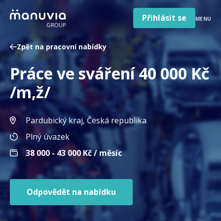
Poradna a články
Přeskočit
na
Přihlásit se
MENU
obsah
Pro firmy a zaměstnavatele
Zpět na pracovní nabídky
O nás
Práce ve sváření 40 000 Kč
Čeština
Jazyk
/m,ž/
Česká republika
Země
/
Pardubický kraj
, Česká republika
region
Plný úvazek
38 000 - 43 000
Kč / měsíc
Odpovědět na nabídku