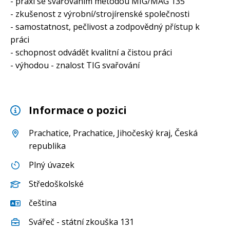
- praxi se svařováním metodou MIG/MAG 135
- zkušenost z výrobní/strojírenské společnosti
- samostatnost, pečlivost a zodpovědný přístup k
práci
- schopnost odvádět kvalitní a čistou práci
- výhodou - znalost TIG svařování
Informace o pozici
Prachatice
,
Prachatice
,
Jihočeský kraj
, Česká
republika
Plný úvazek
Středoškolské
čeština
Svářeč - státní zkouška 131