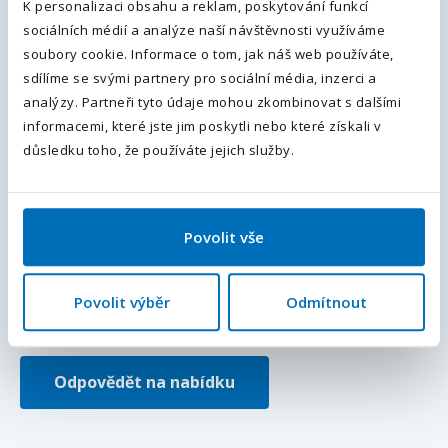
Váš telefon
*
K personalizaci obsahu a reklam, poskytování funkcí
Doplňující informace (poznámka)
sociálních médií a analýze naší návštěvnosti využíváme
Předvolba
+420
soubory cookie. Informace o tom, jak náš web používáte,
sdílíme se svými partnery pro sociální média, inzerci a
Odesláním souhlasíte se
zpracováním osobních údajů
.
analýzy. Partneři tyto údaje mohou zkombinovat s dalšími
informacemi, které jste jim poskytli nebo které získali v
Odeslat
důsledku toho, že používáte jejich služby.
Přiložte váš životopis
Povolit vše
Chci dostávat podobné nabídky a novinky do e-mailu.
Souhlasím se
zpracováním osobních údajů
.
Povolit výběr
Odmítnout
Pole označená
*
jsou povinná.
Odpovědět na nabídku