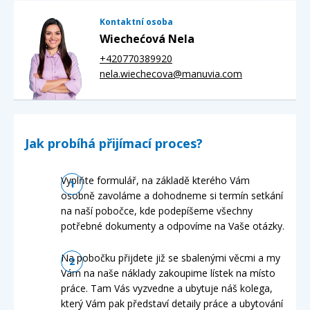
Kontaktní osoba
Wiechećová Nela
+420770389920
nela.wiechecova@manuvia.com
Jak probíhá přijímací proces?
Vyplňte formulář, na základě kterého Vám
osobně zavoláme a dohodneme si termín setkání
na naší pobočce, kde podepíšeme všechny
potřebné dokumenty a odpovíme na Vaše otázky.
Na pobočku přijdete již se sbalenými věcmi a my
Vám na naše náklady zakoupime lístek na místo
práce. Tam Vás vyzvedne a ubytuje náš kolega,
který Vám pak představí detaily práce a ubytování