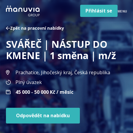
Poradna a články
Přeskočit
na
Přihlásit se
MENU
obsah
Pro firmy a zaměstnavatele
Zpět na pracovní nabídky
O nás
SVÁŘEČ | NÁSTUP DO
Čeština
Jazyk
KMENE | 1 směna | m/ž
Česká republika
Země
/
Prachatice, Jihočeský kraj
, Česká republika
region
Plný úvazek
45 000 - 50 000
Kč / měsíc
Odpovědět na nabídku