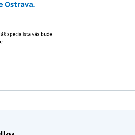
e Ostrava.
áš specialista vás bude
e.
dky