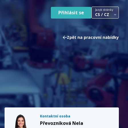
Jazyk stránky
Přihlásit se
CS / CZ
Zpět na pracovní nabídky
Kontaktní osoba
Převozníková Nela