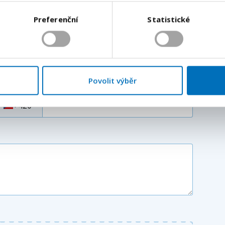
e kontaktovat do 24 hodin s podrobnostmi.
Odeslat
Preferenční
Statistické
Vaše příjmení
*
Povolit výběr
Váš telefon
*
Předvolba
+420