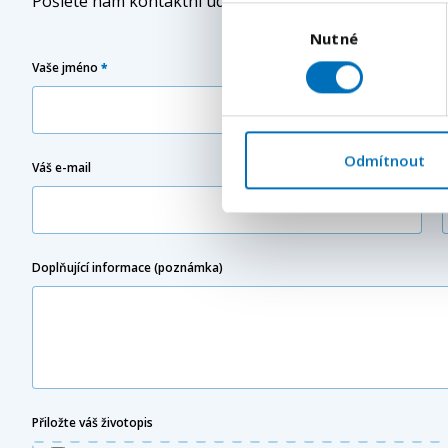
Pošlete nám kontaktní údaje a náš specialista Vás bud
Výběr
Nutné
souhlasu
Vaše jméno
*
Odmítnout
Váš e-mail
Doplňující informace (poznámka)
Přiložte váš životopis