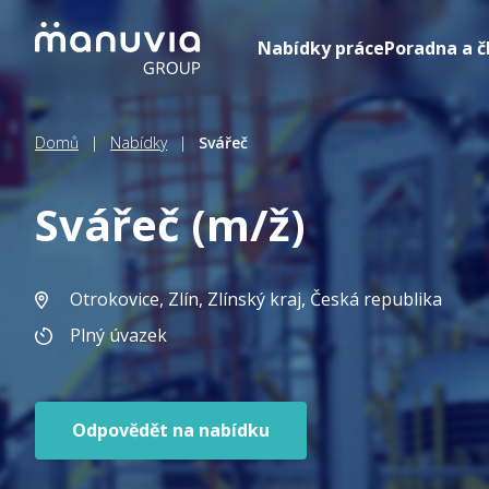
Přeskočit
na
Nabídky práce
Poradna a č
obsah
Domů
|
Nabídky
|
Svářeč
Svářeč (m/ž)
Otrokovice, Zlín, Zlínský kraj
, Česká republika
Plný úvazek
Odpovědět na nabídku