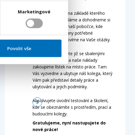
Marketingové
Vyplňte formulář, na základě kterého
Vám osobně zavoláme a dohodneme si
termín setkání na naší pobočce, kde
podepíšeme všechny potřebné
dokumenty a odpovíme na Vaše otázky.
Povolit vše
Na pobočku přijdete již se sbalenými
věcmi a my Vám na naše náklady
zakoupime lístek na místo práce. Tam
Vás vyzvedne a ubytuje náš kolega, který
Vám pak představí detaily práce a
ubytování a jejich podmínky.
Absolvujete úvodní testování a školení,
kde se obeznámíte s prostředím, prací a
budoucími kolegy.
Gratulujeme, nyní nastupujete do
nové práce!