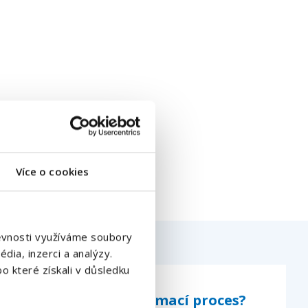
Více o cookies
štěvnosti využíváme soubory
dia, inzerci a analýzy.
o které získali v důsledku
Jak probíhá přijímací proces?