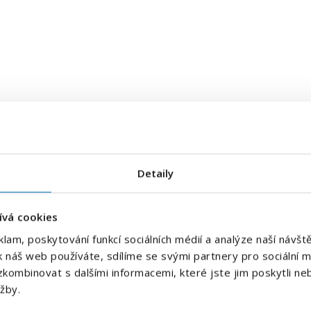
tím buď ženského nebo mužského rodového tvaru.
E-mailová adresa
*
tší srozumitelnosti textu. Tímto způsobem se nijak
ci vůči zájemcům a zájemkyním o volná pracovní místa.
Detaily
Váš telefon
*
ívá cookies
Předvolba
klam, poskytování funkcí sociálních médií a analýze naší náv
+420
k náš web používáte, sdílíme se svými partnery pro sociální mé
kombinovat s dalšími informacemi, které jste jim poskytli neb
Odesláním souhlasíte se
zpracováním osobních údajů
.
užby.