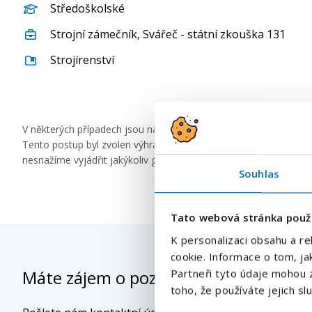
Středoškolské
Strojní zámečník
,
Svářeč - státní zkouška 131
Strojírenství
V některých případech jsou naše inzeráty formulovány s použi
Tento postup byl zvolen výhradně za účelem zachování co nejvě
nesnažíme vyjádřit jakýkoliv genderový předsudek či diskrimina
Souhlas
Tato webová stránka použ
K personalizaci obsahu a re
cookie. Informace o tom, ja
Partneři tyto údaje mohou z
Máte zájem o pozici
- Svářeč (m/ž)
toho, že používáte jejich sl