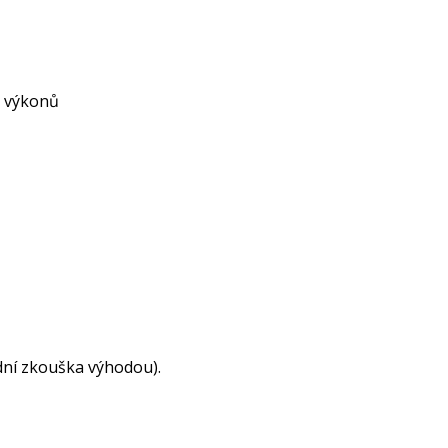
h výkonů
dní zkouška výhodou).