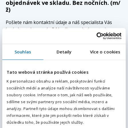
objednávek ve skladu. Bez nočních. (m/
ž)
Pošlete nám kontaktní údaje a náš specialista Vás
bude kontaktovat do 24 hodin s podrobnostmi.
Vaše jméno
*
Souhlas
Detaily
Více o cookies
E-mailová adresa
*
Tato webová stránka používá cookies
Vaše příjmení
*
Váš telefon
*
K personalizaci obsahu a reklam, poskytování funkcí
sociálních médií a analýze naší návštěvnosti využíváme
Předvolba
+420
soubory cookie. Informace o tom, jak náš web používáte,
Váš e-mail
sdílíme se svými partnery pro sociální média, inzerci a
Odesláním souhlasíte se
zpracováním osobních údajů
.
analýzy. Partneři tyto údaje mohou zkombinovat s dalšími
informacemi, které jste jim poskytli nebo které získali v
Odeslat
důsledku toho, že používáte jejich služby.