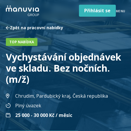
Poradna a články
Přeskočit
na
Přihlásit se
MENU
obsah
Pro firmy a zaměstnavatele
Zpět na pracovní nabídky
O nás
TOP NABÍDKA
Čeština
Jazyk
Vychystávání objednávek
Česká republika
Země
ve skladu. Bez nočních.
/
region
(m/ž)
Chrudim, Pardubický kraj
, Česká republika
Plný úvazek
25 000 - 30 000
Kč / měsíc