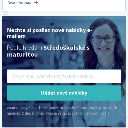
Více informací
Nechte si posílat nové nabídky e-
mailem
Podle hledání
Středoškolské s
maturitou
Hlídat nové nabídky
Vámi zadaný e-mail bude použit pro zasílání podobných pracovních
nabídek.
Odesláním souhlasíte se
zpracováním osobních údajů
.