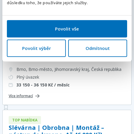
Odeslat
důsledku toho, že používáte jejich služby.
Doprava do práce zdarma
Ubytování zajištěno
Více informací
Povolit vše
TOP NABÍDKA
Povolit výběr
Odmítnout
Operátor výroby! Mzda až 36 150 Kč.
Nástup ihned! (m/ž)
Brno, Brno-město, Jihomoravský kraj
, Česká republika
Plný úvazek
33 150 - 36 150
Kč / měsíc
Více informací
TOP NABÍDKA
Slévárna | Obrobna | Montáž –