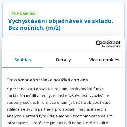
TOP NABÍDKA
Vychystávání objednávek ve skladu.
Bez nočních. (m/ž)
Chrudim, Pardubický kraj
, Česká republika
Plný úvazek
25 000 - 30 000
Kč / měsíc
Souhlas
Detaily
Více o cookies
E-mailová adresa
*
Více informací
Tato webová stránka používá cookies
TOP NABÍDKA
Váš telefon
*
K personalizaci obsahu a reklam, poskytování funkcí
Obsluha strojů | mzda až 37 600 Kč |
sociálních médií a analýze naší návštěvnosti využíváme
Předvolba
+420
ubytování | m/ž
soubory cookie. Informace o tom, jak náš web používáte,
sdílíme se svými partnery pro sociální média, inzerci a
Pardubice, Pardubický kraj
, Česká republika
Odesláním souhlasíte se
zpracováním osobních údajů
.
analýzy. Partneři tyto údaje mohou zkombinovat s dalšími
Plný úvazek
informacemi, které jste jim poskytli nebo které získali v
34 500 - 37 600
Kč / měsíc