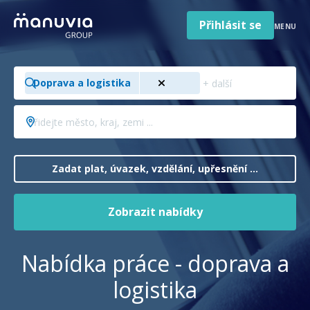
Poradna a články
Přeskočit
na
Přihlásit se
MENU
obsah
Pro firmy a zaměstnavatele
Hledejte
O nás
Doprava a logistika
pozici,
obor,
Čeština
Přidejte
Jazyk
profesi
město,
Česká republika
Země
...
kraj,
/
zemi
Zadat plat, úvazek, vzdělání, upřesnění ...
region
...
Zobrazit nabídky
Nabídka práce - doprava a
logistika