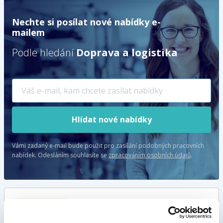
Nechte si posílat nové nabídky e-
mailem
Podle hledání
Doprava a logistika
Hlídat nové nabídky
Vámi zadaný e-mail bude použit pro zasílání podobných pracovních
nabídek.
Odesláním souhlasíte se
zpracováním osobních údajů
.
TOP NABÍDKA
Skladník VZV i s propadným