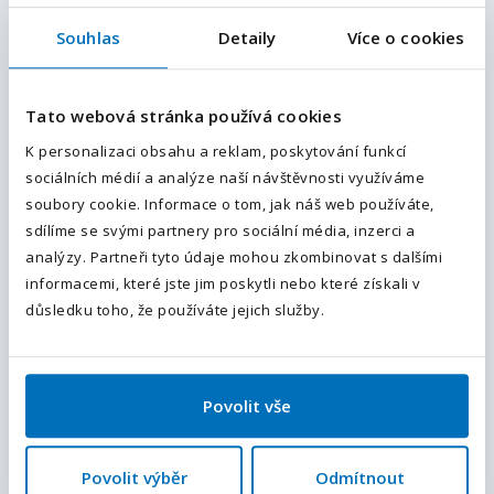
průkazem. Mzda až 38700 Kč. (m/ž)
Souhlas
Detaily
Více o cookies
E-mailová adresa
*
Hněvotín, Olomouc, Olomoucký kraj
, Česká republika
Plný úvazek
33 700 - 38 700
Kč / měsíc
Tato webová stránka používá cookies
Váš telefon
*
K personalizaci obsahu a reklam, poskytování funkcí
Více informací
sociálních médií a analýze naší návštěvnosti využíváme
Předvolba
+420
soubory cookie. Informace o tom, jak náš web používáte,
sdílíme se svými partnery pro sociální média, inzerci a
Koordinátor/ka importní logistiky |
Odesláním souhlasíte se
zpracováním osobních údajů
.
analýzy. Partneři tyto údaje mohou zkombinovat s dalšími
Flexibilní pracovní doba
informacemi, které jste jim poskytli nebo které získali v
Odeslat
důsledku toho, že používáte jejich služby.
Pardubice, Pardubický kraj
, Česká republika
Plný úvazek
38 000 - 44 000
Kč / měsíc
Povolit vše
Více informací
Povolit výběr
Odmítnout