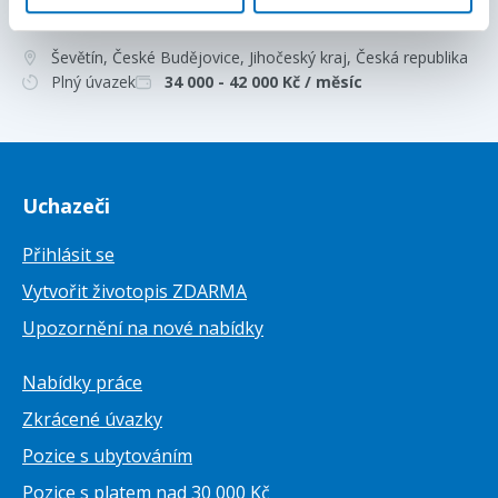
KMENE🔥NÁBOROVÝ PŘÍSPĚVEK 20 00
Ševětín, České Budějovice, Jihočeský kraj
, Česká republika
Plný úvazek
34 000 - 42 000
Kč / měsíc
Uchazeči
Přihlásit se
Vytvořit životopis ZDARMA
Upozornění na nové nabídky
Nabídky práce
Zkrácené úvazky
Pozice s ubytováním
Pozice s platem nad 30 000 Kč