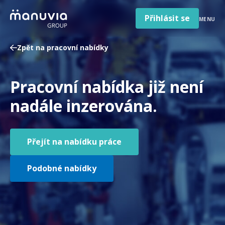
Poradna a články
Přeskočit
na
Přihlásit se
MENU
obsah
Pro firmy a zaměstnavatele
Zpět na pracovní nabídky
O nás
Čeština
Pracovní nabídka již není
Jazyk
Česká republika
Země
nadále inzerována.
/
region
Přejít na nabídku práce
Podobné nabídky