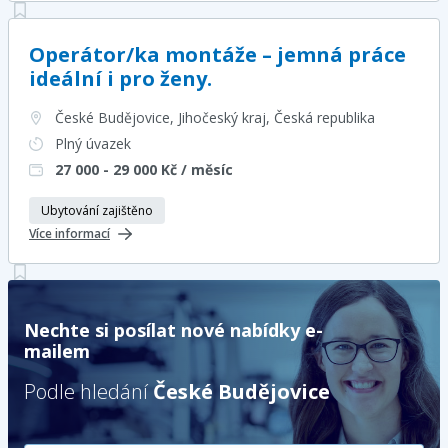
Operátor/ka montáže – jemná práce
ideální i pro ženy.
České Budějovice, Jihočeský kraj
, Česká republika
Plný úvazek
27 000 - 29 000
Kč / měsíc
Ubytování zajištěno
Více informací
Nechte si posílat nové nabídky e-
mailem
Podle hledání
České Budějovice