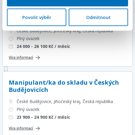
Řidič/ka VZV | stačí praxe | Týdenní
Povolit výběr
Odmítnout
zálohy
České Budějovice, Jihočeský kraj
, Česká republika
Plný úvazek
24 000 - 26 100
Kč / měsíc
Více informací
Manipulant/ka do skladu v Českých
Budějovicích
České Budějovice, Jihočeský kraj
, Česká republika
Plný úvazek
23 900 - 24 900
Kč / měsíc
Více informací