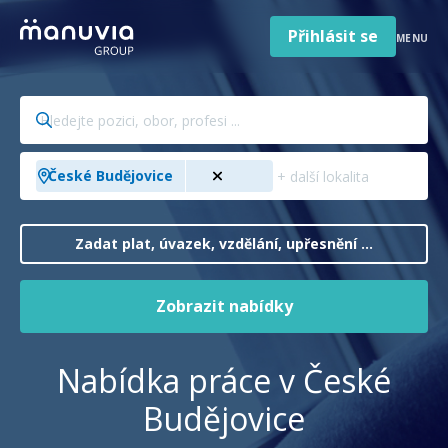
Poradna a články
Přeskočit
na
Přihlásit se
MENU
obsah
Pro firmy a zaměstnavatele
Hledejte
O nás
pozici,
obor,
Čeština
Přidejte
Jazyk
České Budějovice
profesi
město,
Česká republika
Země
...
kraj,
/
zemi
Zadat plat, úvazek, vzdělání, upřesnění ...
region
...
Zobrazit nabídky
Nabídka práce v České
Budějovice