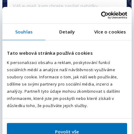
Hlídat nové nabídky
Souhlas
Detaily
Více o cookies
E-mailová adresa
*
Vámi zadaný e-mail bude použit pro zasílání podobných pracovních
nabídek.
Odesláním souhlasíte se
zpracováním osobních údajů
.
Tato webová stránka používá cookies
Váš telefon
*
K personalizaci obsahu a reklam, poskytování funkcí
sociálních médií a analýze naší návštěvnosti využíváme
Předvolba
+420
Operátor/ka výroby sportovních
soubory cookie. Informace o tom, jak náš web používáte,
potřeb. Mzda až 38 900 Kč.
sdílíme se svými partnery pro sociální média, inzerci a
Odesláním souhlasíte se
zpracováním osobních údajů
.
analýzy. Partneři tyto údaje mohou zkombinovat s dalšími
České Budějovice, Jihočeský kraj
, Česká republika
informacemi, které jste jim poskytli nebo které získali v
Plný úvazek
Odeslat
důsledku toho, že používáte jejich služby.
30 500 - 38 900
Kč / měsíc
Více informací
Povolit vše