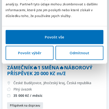
Odesláním souhlasíte se
zpracováním osobních údajů
.
analýzy. Partneři tyto údaje mohou zkombinovat s dalšími
informacemi, které jste jim poskytli nebo které získali v
Odeslat
SEŘIZOVAČ 🔥NÁSTUP DO KMENE🔥(m/
důsledku toho, že používáte jejich služby.
ž)
Česká republika
Povolit vše
Plný úvazek
Více informací
Povolit výběr
Odmítnout
ZÁMEČNÍK🔥1 SMĚNA🔥NÁBOROVÝ
PŘÍSPĚVEK 20 000 Kč m/ž
České Budějovice, Jihočeský kraj
, Česká republika
Plný úvazek
35 000
Kč / měsíc
Příspěvek na dopravu