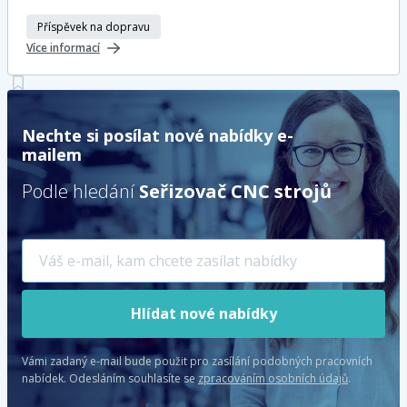
Příspěvek na dopravu
Více informací
Nechte si posílat nové nabídky e-
mailem
Podle hledání
Seřizovač CNC strojů
Hlídat nové nabídky
Vámi zadaný e-mail bude použit pro zasílání podobných pracovních
nabídek.
Odesláním souhlasíte se
zpracováním osobních údajů
.