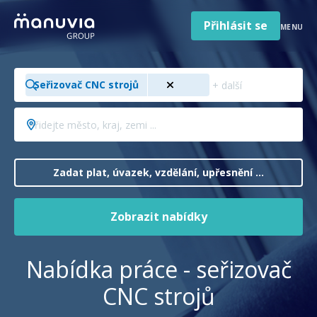
Poradna a články
Přeskočit
na
Přihlásit se
MENU
obsah
Pro firmy a zaměstnavatele
Hledejte
O nás
Seřizovač CNC strojů
pozici,
obor,
Čeština
Přidejte
Jazyk
profesi
město,
Česká republika
Země
...
kraj,
/
zemi
Zadat plat, úvazek, vzdělání, upřesnění ...
region
...
Zobrazit nabídky
Nabídka práce - seřizovač
CNC strojů