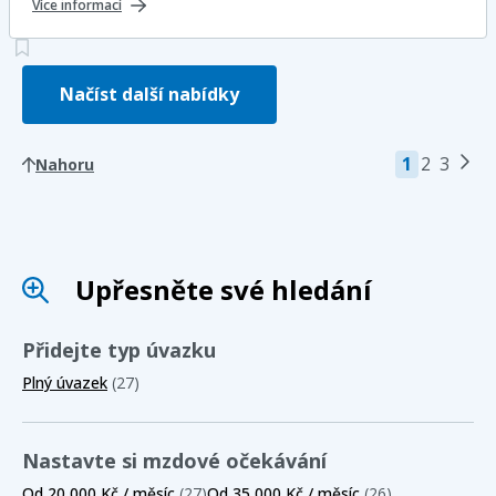
Více informací
Načíst další nabídky
1
2
3
Nahoru
Upřesněte své hledání
Přidejte typ úvazku
Plný úvazek
(27)
Nastavte si mzdové očekávání
Od 20 000 Kč / měsíc
(27)
Od 35 000 Kč / měsíc
(26)