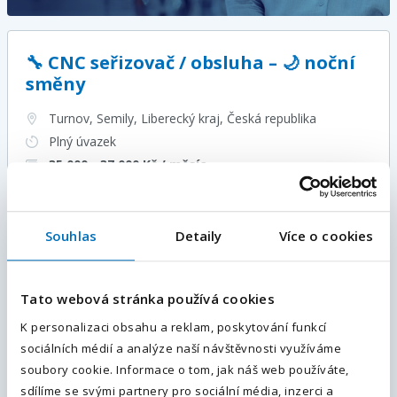
🔧 CNC seřizovač / obsluha – 🌙 noční
směny
Turnov, Semily, Liberecký kraj
, Česká republika
Plný úvazek
35 000 - 37 000
Kč / měsíc
Více informací
Souhlas
Detaily
Více o cookies
E-mailová adresa
*
Obráběč CNC | nadstandardní mzda
Tato webová stránka používá cookies
Děčín, Ústecký kraj
, Česká republika
Váš telefon
*
K personalizaci obsahu a reklam, poskytování funkcí
Plný úvazek
sociálních médií a analýze naší návštěvnosti využíváme
Předvolba
40 000 - 50 000
Kč / měsíc
+420
soubory cookie. Informace o tom, jak náš web používáte,
Více informací
sdílíme se svými partnery pro sociální média, inzerci a