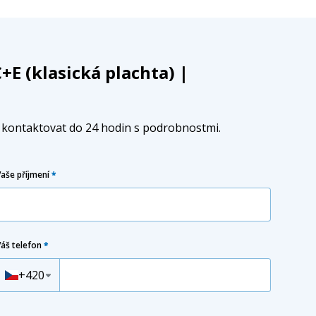
+E (klasická plachta) |
e kontaktovat do 24 hodin s podrobnostmi.
Vaše příjmení
*
Váš telefon
*
Předvolba
+420