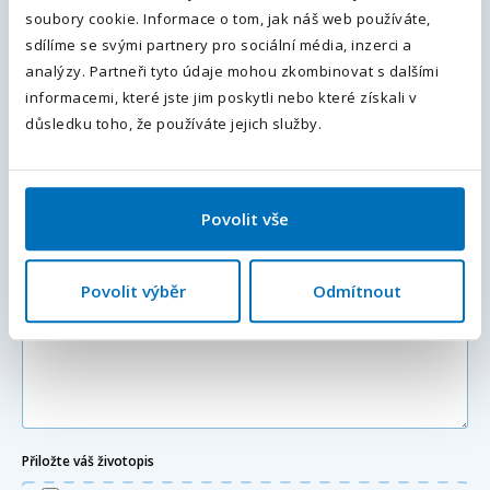
+420
soubory cookie. Informace o tom, jak náš web používáte,
sdílíme se svými partnery pro sociální média, inzerci a
Odesláním souhlasíte se
zpracováním osobních údajů
.
analýzy. Partneři tyto údaje mohou zkombinovat s dalšími
Váš e-mail
informacemi, které jste jim poskytli nebo které získali v
Odeslat
důsledku toho, že používáte jejich služby.
Váš telefon
*
Povolit vše
Předvolba
+420
Povolit výběr
Odmítnout
Doplňující informace (poznámka)
Přiložte váš životopis