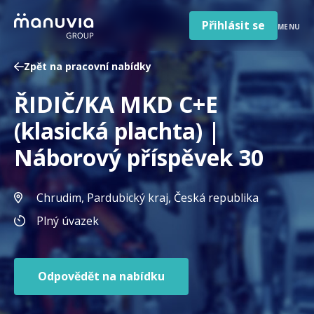
Poradna a články
Přeskočit
na
Přihlásit se
MENU
obsah
Pro firmy a zaměstnavatele
Zpět na pracovní nabídky
O nás
ŘIDIČ/KA MKD C+E
Čeština
Jazyk
(klasická plachta) |
Česká republika
Země
Náborový příspěvek 30
/
region
Chrudim, Pardubický kraj
, Česká republika
Plný úvazek
Odpovědět na nabídku