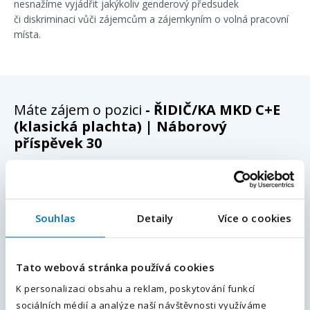
nesnažíme vyjádřit jakýkoliv genderový předsudek
či diskriminaci vůči zájemcům a zájemkyním o volná pracovní
místa.
Máte zájem o pozici
- ŘIDIČ/KA MKD C+E
(klasická plachta) | Náborový
příspěvek 30
Pošlete nám kontaktní údaje a náš specialista Vás
bude kontaktovat do 24 hodin s podrobnostmi.
Souhlas
Detaily
Více o cookies
E-mailová adresa
*
Vaše jméno
*
Tato webová stránka používá cookies
Váš telefon
*
K personalizaci obsahu a reklam, poskytování funkcí
Vaše příjmení
*
sociálních médií a analýze naší návštěvnosti využíváme
Předvolba