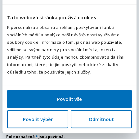
Váš telefon
*
Tato webová stránka používá cookies
Předvolba
+420
Váš telefon
*
K personalizaci obsahu a reklam, poskytování funkcí
sociálních médií a analýze naší návštěvnosti využíváme
Předvolba
+420
Doplňující informace (poznámka)
soubory cookie. Informace o tom, jak náš web používáte,
sdílíme se svými partnery pro sociální média, inzerci a
Odesláním souhlasíte se
zpracováním osobních údajů
.
analýzy. Partneři tyto údaje mohou zkombinovat s dalšími
informacemi, které jste jim poskytli nebo které získali v
Odeslat
důsledku toho, že používáte jejich služby.
Přiložte váš životopis
Povolit vše
Chci dostávat podobné nabídky a novinky do e-mailu.
Povolit výběr
Odmítnout
Souhlasím se
zpracováním osobních údajů
.
Pole označená
*
jsou povinná.