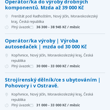
Operátor/ka do výroby drobných
komponentů. Mzda až 39 000 Kč
Frenštát pod Radhoštěm, Nový Jičín, Moravskoslezský
kraj
, Česká republika
Plný úvazek
36 300 - 38 945
Kč / měsíc
Operátor/ka výroby | Výroba
autosedaček | mzda od 30 000 Kč
Kopřivnice, Nový Jičín, Moravskoslezský kraj
, Česká
republika
Plný úvazek
30 000 - 33 000
Kč / měsíc
Strojírenský dělník/ce s ubytováním |
Pohovory i v Ostravě.
Kopřivnice, Nový Jičín, Moravskoslezský kraj
, Česká
republika
Plný úvazek
31 000 - 33 000
Kč / měsíc