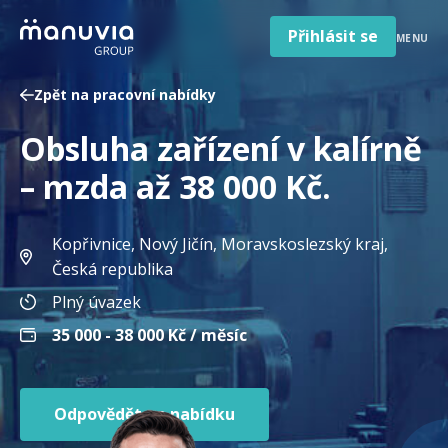
Poradna a články
Přeskočit
na
Přihlásit se
MENU
obsah
Pro firmy a zaměstnavatele
Zpět na pracovní nabídky
O nás
Obsluha zařízení v kalírně
Čeština
Jazyk
– mzda až 38 000 Kč.
Česká republika
Země
/
Kopřivnice, Nový Jičín, Moravskoslezský kraj
,
region
Česká republika
Plný úvazek
35 000 - 38 000
Kč / měsíc
Odpovědět na nabídku