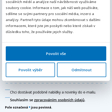
sociálních médií a analýze naší návštěvnosti využíváme
Předvolba
+420
Váš telefon
*
soubory cookie. Informace o tom, jak náš web používáte,
Předvolba
sdílíme se svými partnery pro sociální média, inzerci a
+420
Odesláním souhlasíte se
zpracováním osobních údajů
.
analýzy. Partneři tyto údaje mohou zkombinovat s dalšími
informacemi, které jste jim poskytli nebo které získali v
Doplňující informace (poznámka)
Odeslat
důsledku toho, že používáte jejich služby.
Povolit vše
Přiložte váš životopis
Povolit výběr
Odmítnout
Chci dostávat podobné nabídky a novinky do e-mailu.
Souhlasím se
zpracováním osobních údajů
.
Pole označená
*
jsou povinná.