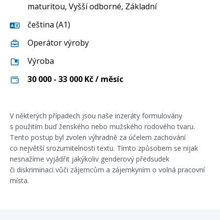
maturitou
,
Vyšší odborné
,
Základní
čeština (A1)
Operátor výroby
Výroba
30 000 - 33 000
Kč / měsíc
V některých případech jsou naše inzeráty formulovány
s použitím buď ženského nebo mužského rodového tvaru.
Tento postup byl zvolen výhradně za účelem zachování
co největší srozumitelnosti textu. Tímto způsobem se nijak
nesnažíme vyjádřit jakýkoliv genderový předsudek
či diskriminaci vůči zájemcům a zájemkyním o volná pracovní
místa.