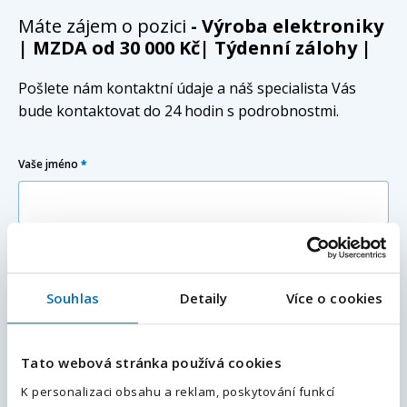
Máte zájem o pozici
- Výroba elektroniky
| MZDA od 30 000 Kč| Týdenní zálohy |
Pošlete nám kontaktní údaje a náš specialista Vás
bude kontaktovat do 24 hodin s podrobnostmi.
Vaše jméno
*
Vaše příjmení
*
Souhlas
Detaily
Více o cookies
E-mailová adresa
*
Váš e-mail
Tato webová stránka používá cookies
Váš telefon
*
K personalizaci obsahu a reklam, poskytování funkcí