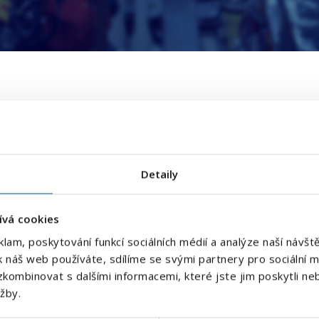
E-mailová adresa
*
 můžete probrat
Detaily
Váš telefon
*
ívá cookies
Předvolba
klam, poskytování funkcí sociálních médií a analýze naší náv
+420
k náš web používáte, sdílíme se svými partnery pro sociální mé
áš specialista vás bude
kombinovat s dalšími informacemi, které jste jim poskytli neb
Odesláním souhlasíte se
zpracováním osobních údajů
.
e.
užby.