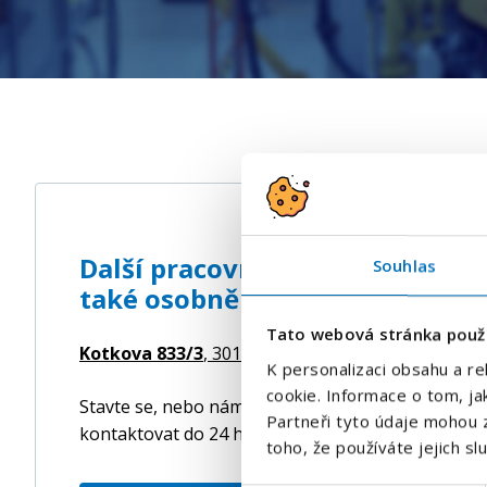
Další pracovní nabídky s námi
Souhlas
také osobně na pobočce Plzeň.
Tato webová stránka použ
Kotkova 833/3
, 30100 Plzeň,
Česká republika
K personalizaci obsahu a re
cookie. Informace o tom, ja
Stavte se, nebo nám nechte své kontaktní údaje. N
Partneři tyto údaje mohou z
kontaktovat do 24 hodin s podrobnostmi o nabídc
toho, že používáte jejich sl