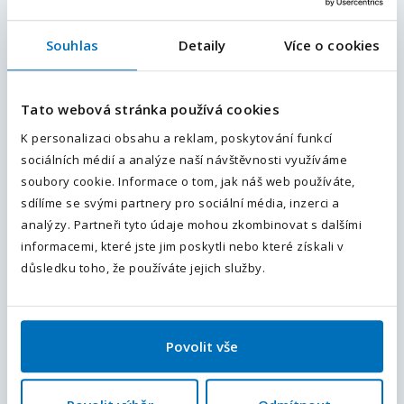
Doplňující informace (poznámka)
Souhlas
Detaily
Více o cookies
E-mailová adresa
*
Tato webová stránka používá cookies
Váš telefon
*
K personalizaci obsahu a reklam, poskytování funkcí
sociálních médií a analýze naší návštěvnosti využíváme
Předvolba
Přiložte váš životopis
+420
soubory cookie. Informace o tom, jak náš web používáte,
sdílíme se svými partnery pro sociální média, inzerci a
Odesláním souhlasíte se
zpracováním osobních údajů
.
analýzy. Partneři tyto údaje mohou zkombinovat s dalšími
informacemi, které jste jim poskytli nebo které získali v
Chci dostávat podobné nabídky a novinky do e-mailu.
Odeslat
důsledku toho, že používáte jejich služby.
Souhlasím se
zpracováním osobních údajů
.
Pole označená
*
jsou povinná.
Povolit vše
Odpovědět na nabídku