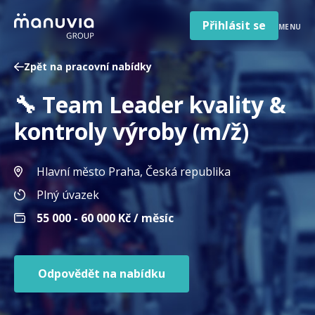
Poradna a články
Přeskočit
na
Přihlásit se
MENU
obsah
Pro firmy a zaměstnavatele
Zpět na pracovní nabídky
O nás
🔧 Team Leader kvality &
Čeština
Jazyk
kontroly výroby (m/ž)
Česká republika
Země
/
Hlavní město Praha
, Česká republika
region
Plný úvazek
55 000 - 60 000
Kč / měsíc
Odpovědět na nabídku