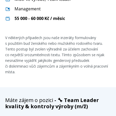
Management
55 000 - 60 000
Kč / měsíc
V některých případech jsou naše inzeráty formulovány
s použitím buď ženského nebo mužského rodového tvaru.
Tento postup byl zvolen výhradně za účelem zachování
co největší srozumitelnosti textu. Tímto způsobem se nijak
nesnažíme vyjádřit jakýkoliv genderový předsudek
či diskriminaci vůči zájemcům a zájemkyním o volná pracovní
místa.
Máte zájem o pozici
- 🔧 Team Leader
kvality & kontroly výroby (m/ž)