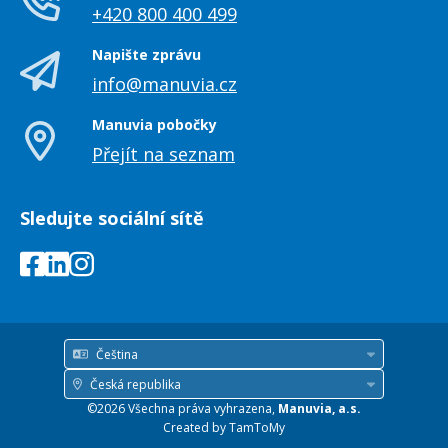
+420 800 400 499
Napište zprávu
info@manuvia.cz
Manuvia pobočky
Přejít na seznam
Sledujte sociální sítě
Čeština
Jazyk
Česká republika
Země
©2026 Všechna práva vyhrazena,
Manuvia, a.s.
/
Created by
TamToMy
region