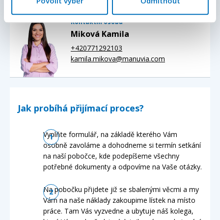
Povolit výběr
Odmítnout
Kontaktní osoba
Miková Kamila
+420771292103
kamila.mikova@manuvia.com
Jak probíhá přijímací proces?
Vyplňte formulář, na základě kterého Vám
osobně zavoláme a dohodneme si termín setkání
na naší pobočce, kde podepíšeme všechny
potřebné dokumenty a odpovíme na Vaše otázky.
Na pobočku přijdete již se sbalenými věcmi a my
Vám na naše náklady zakoupime lístek na místo
práce. Tam Vás vyzvedne a ubytuje náš kolega,