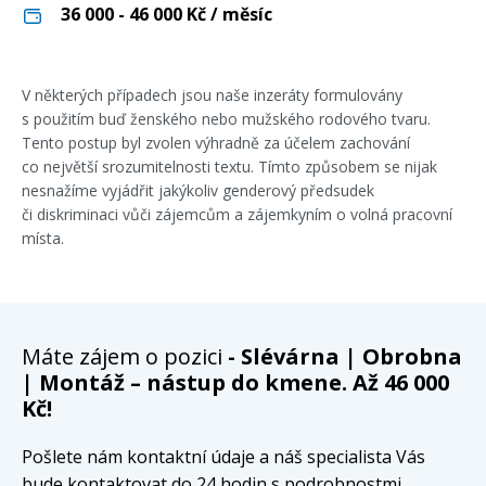
36 000 - 46 000
Kč / měsíc
V některých případech jsou naše inzeráty formulovány
s použitím buď ženského nebo mužského rodového tvaru.
Tento postup byl zvolen výhradně za účelem zachování
co největší srozumitelnosti textu. Tímto způsobem se nijak
nesnažíme vyjádřit jakýkoliv genderový předsudek
či diskriminaci vůči zájemcům a zájemkyním o volná pracovní
místa.
E-mailová adresa
*
Máte zájem o pozici
- Slévárna | Obrobna
| Montáž – nástup do kmene. Až 46 000
Kč!
Váš telefon
*
Předvolba
Pošlete nám kontaktní údaje a náš specialista Vás
+420
bude kontaktovat do 24 hodin s podrobnostmi.