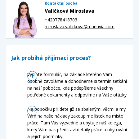
Kontaktní osoba
Valíčková Miroslava
+420778418703
miroslava.valickova@manuvia.com
Jak probíhá přijímací proces?
Vyplňte formulář, na základě kterého Vám
osobně zavoláme a dohodneme si termín setkání
na naší pobočce, kde podepíšeme všechny
potřebné dokumenty a odpovíme na Vaše otázky.
Na pobočku přijdete již se sbalenými věcmi a my
Vám na naše náklady zakoupime lístek na místo
práce. Tam Vás vyzvedne a ubytuje náš kolega,
který Vám pak představí detaily práce a ubytování
a jejich podmínky.