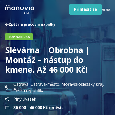
Poradna a články
Přeskočit
na
Přihlásit se
MENU
obsah
Pro firmy a zaměstnavatele
Zpět na pracovní nabídky
O nás
TOP NABÍDKA
Čeština
Jazyk
Slévárna | Obrobna |
Česká republika
Země
Montáž – nástup do
/
region
kmene. Až 46 000 Kč!
Ostrava, Ostrava-město, Moravskoslezský kraj
,
Česká republika
Plný úvazek
36 000 - 46 000
Kč / měsíc