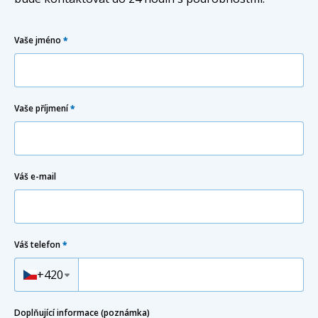
Odesláním souhlasíte se
zpracováním osobních údajů
.
Vaše jméno
*
Odeslat
Vaše příjmení
*
Váš e-mail
Váš telefon
*
Předvolba
+420
Doplňující informace (poznámka)