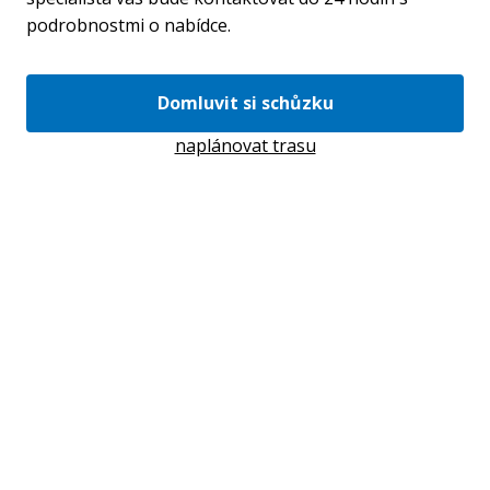
podrobnostmi o nabídce.
Domluvit si schůzku
naplánovat trasu