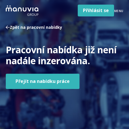
Poradna a články
Přeskočit
na
Přihlásit se
MENU
obsah
Pro firmy a zaměstnavatele
Zpět na pracovní nabídky
O nás
Čeština
Pracovní nabídka již není
Jazyk
Česká republika
Země
nadále inzerována.
/
region
Přejít na nabídku práce