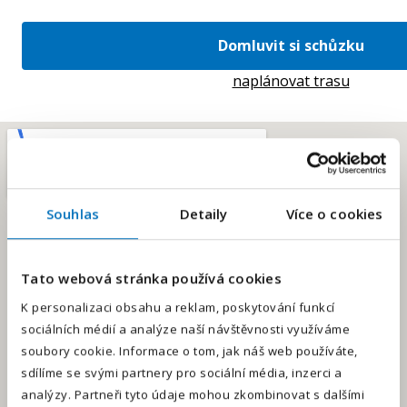
Domluvit si schůzku
naplánovat trasu
Souhlas
Detaily
Více o cookies
E-mailová adresa
*
Tato webová stránka používá cookies
Váš telefon
*
K personalizaci obsahu a reklam, poskytování funkcí
sociálních médií a analýze naší návštěvnosti využíváme
Předvolba
+420
soubory cookie. Informace o tom, jak náš web používáte,
sdílíme se svými partnery pro sociální média, inzerci a
Odesláním souhlasíte se
zpracováním osobních údajů
.
analýzy. Partneři tyto údaje mohou zkombinovat s dalšími