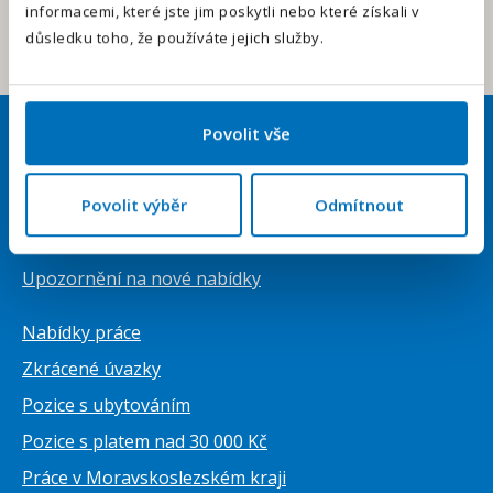
informacemi, které jste jim poskytli nebo které získali v
Odeslat
důsledku toho, že používáte jejich služby.
Povolit vše
Uchazeči
Přihlásit se
Povolit výběr
Odmítnout
Vytvořit životopis ZDARMA
Upozornění na nové nabídky
Nabídky práce
Zkrácené úvazky
Pozice s ubytováním
Pozice s platem nad 30 000 Kč
Práce v Moravskoslezském kraji