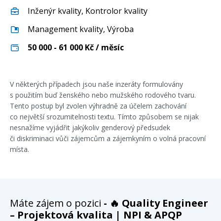
Inženýr kvality
,
Kontrolor kvality
Management kvality
,
Výroba
50 000 - 61 000
Kč / měsíc
V některých případech jsou naše inzeráty formulovány
s použitím buď ženského nebo mužského rodového tvaru.
Tento postup byl zvolen výhradně za účelem zachování
co největší srozumitelnosti textu. Tímto způsobem se nijak
nesnažíme vyjádřit jakýkoliv genderový předsudek
či diskriminaci vůči zájemcům a zájemkyním o volná pracovní
místa.
Máte zájem o pozici
- 🔥 Quality Engineer
– Projektová kvalita | NPI & APQP