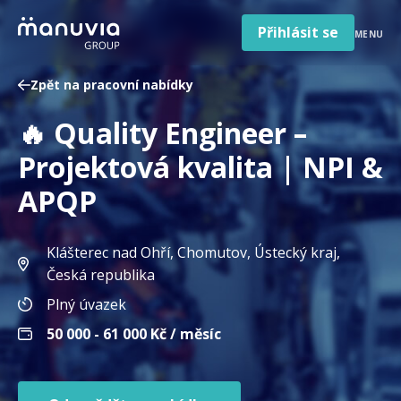
Poradna a články
Přeskočit
na
Přihlásit se
MENU
obsah
Pro firmy a zaměstnavatele
Zpět na pracovní nabídky
O nás
🔥 Quality Engineer –
Čeština
Jazyk
Projektová kvalita | NPI &
Česká republika
Země
APQP
/
region
Klášterec nad Ohří, Chomutov, Ústecký kraj
,
Česká republika
Plný úvazek
50 000 - 61 000
Kč / měsíc