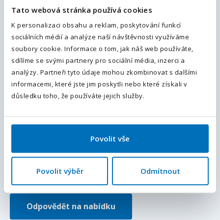
Tato webová stránka používá cookies
Váš telefon
*
K personalizaci obsahu a reklam, poskytování funkcí
Doplňující informace (poznámka)
sociálních médií a analýze naší návštěvnosti využíváme
Předvolba
+420
soubory cookie. Informace o tom, jak náš web používáte,
sdílíme se svými partnery pro sociální média, inzerci a
Odesláním souhlasíte se
zpracováním osobních údajů
.
analýzy. Partneři tyto údaje mohou zkombinovat s dalšími
informacemi, které jste jim poskytli nebo které získali v
Odeslat
důsledku toho, že používáte jejich služby.
Přiložte váš životopis
Povolit vše
Chci dostávat podobné nabídky a novinky do e-mailu.
Souhlasím se
zpracováním osobních údajů
.
Povolit výběr
Odmítnout
Pole označená
*
jsou povinná.
Odpovědět na nabídku