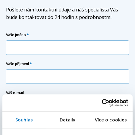
Pošlete nám kontaktní údaje a náš specialista Vás
bude kontaktovat do 24 hodin s podrobnostmi.
Vaše jméno
*
Vaše příjmení
*
Váš e-mail
Souhlas
Detaily
Více o cookies
E-mailová adresa
*
Váš telefon
*
Předvolba
+420