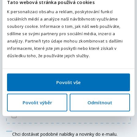
Tato webová stránka používá cookies
Váš telefon
*
K personalizaci obsahu a reklam, poskytování funkcí
sociálních médií a analýze naší návštěvnosti využíváme
Předvolba
+420
soubory cookie. Informace o tom, jak náš web používáte,
Váš telefon
*
sdílíme se svými partnery pro sociální média, inzerci a
Předvolba
Odesláním souhlasíte se
zpracováním osobních údajů
.
+420
analýzy. Partneři tyto údaje mohou zkombinovat s dalšími
informacemi, které jste jim poskytli nebo které získali v
Odeslat
důsledku toho, že používáte jejich služby.
Doplňující informace (poznámka)
Povolit vše
Povolit výběr
Odmítnout
Přiložte váš životopis
Chci dostávat podobné nabídky a novinky do e-mailu.