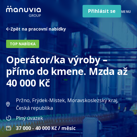
Poradna a články
Přeskočit
na
Přihlásit se
MENU
obsah
Pro firmy a zaměstnavatele
Zpět na pracovní nabídky
O nás
TOP NABÍDKA
Čeština
Jazyk
Operátor/ka výroby –
Česká republika
Země
přímo do kmene. Mzda až
/
region
40 000 Kč
Pržno, Frýdek-Místek, Moravskoslezský kraj
,
Česká republika
Plný úvazek
37 000 - 40 000
Kč / měsíc