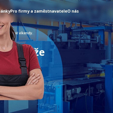
lánky
Pro firmy a zaměstnavatele
O nás
Kč – volné víkendy.
 pro muže
0 Kč.
ská republika