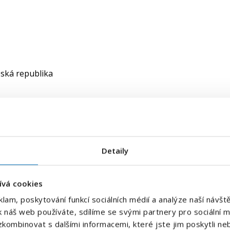
eská republika
E-mailová adresa
*
Detaily
Váš telefon
*
ívá cookies
Předvolba
klam, poskytování funkcí sociálních médií a analýze naší náv
+420
k náš web používáte, sdílíme se svými partnery pro sociální mé
kombinovat s dalšími informacemi, které jste jim poskytli neb
Odesláním souhlasíte se
zpracováním osobních údajů
.