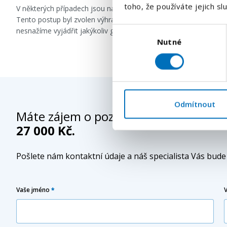
toho, že používáte jejich sl
V některých případech jsou naše inzeráty formulovány s použi
Tento postup byl zvolen výhradně za účelem zachování co nejvě
Výběr
nesnažíme vyjádřit jakýkoliv genderový předsudek či diskrimina
Nutné
souhlasu
Odmítnout
Máte zájem o pozici
- Výroba karet. 
27 000 Kč.
Pošlete nám kontaktní údaje a náš specialista Vás bud
Vaše jméno
*