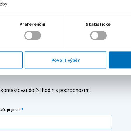
užby.
tím buď ženského nebo mužského rodového tvaru.
tší srozumitelnosti textu. Tímto způsobem se nijak
Odeslat
ci vůči zájemcům a zájemkyním o volná pracovní místa.
Preferenční
Statistické
Povolit výběr
Práce pro muže i ženy. Mzda od
e kontaktovat do 24 hodin s podrobnostmi.
Vaše příjmení
*