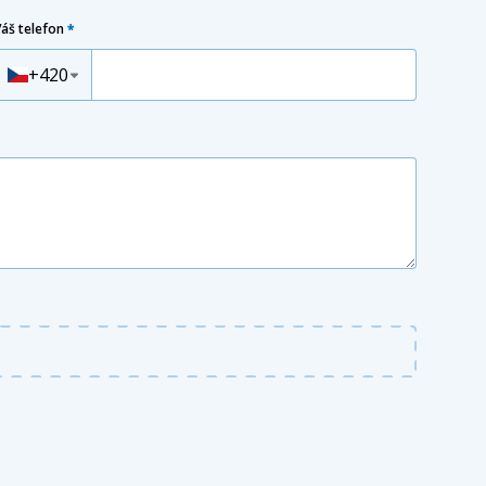
Váš telefon
*
Předvolba
+420