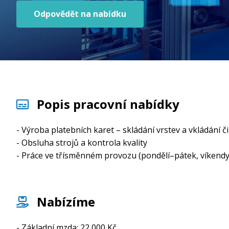
Odpovědět na nabídku
Popis pracovní nabídky
- Výroba platebních karet – skládání vrstev a vkládání 
- Obsluha strojů a kontrola kvality
- Práce ve třísměnném provozu (pondělí–pátek, víkendy
Nabízíme
- Základní mzda: 22 000 Kč