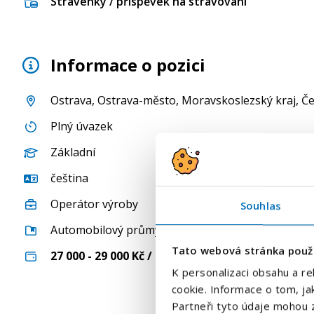
Stravenky / příspěvek na stravování
Informace o pozici
Ostrava
,
Ostrava-město
,
Moravskoslezský kraj
, Č
Plný úvazek
Základní
čeština
Operátor výroby
Souhlas
Automobilový průmysl
Tato webová stránka použ
27 000 - 29 000
Kč / měsíc
K personalizaci obsahu a re
cookie. Informace o tom, ja
Partneři tyto údaje mohou z