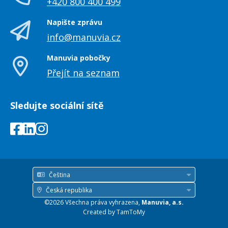
+420 800 400 499
Napište zprávu
info@manuvia.cz
Manuvia pobočky
Přejít na seznam
Sledujte sociální sítě
Čeština
Jazyk
Česká republika
Země
©2026 Všechna práva vyhrazena,
Manuvia, a.s.
/
Created by
TamToMy
region