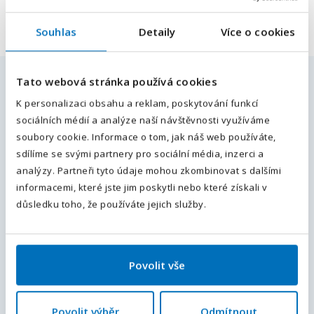
Souhlas
Detaily
Více o cookies
E-mailová adresa
*
Tato webová stránka používá cookies
Podobné pracovní nabídky
Váš telefon
*
K personalizaci obsahu a reklam, poskytování funkcí
sociálních médií a analýze naší návštěvnosti využíváme
Předvolba
+420
Obsluha strojů | mzda až 37 600 Kč |
soubory cookie. Informace o tom, jak náš web používáte,
ubytování | m/ž
sdílíme se svými partnery pro sociální média, inzerci a
Odesláním souhlasíte se
zpracováním osobních údajů
.
analýzy. Partneři tyto údaje mohou zkombinovat s dalšími
Pardubice, Pardubický kraj
, Česká republika
Plný úvazek
informacemi, které jste jim poskytli nebo které získali v
34 500 - 37 600
Kč / měsíc
Odeslat
důsledku toho, že používáte jejich služby.
Koordinátor/ka importní logistiky |
Flexibilní pracovní doba
Povolit vše
Pardubice, Pardubický kraj
, Česká republika
Plný úvazek
38 000 - 44 000
Kč / měsíc
Povolit výběr
Odmítnout