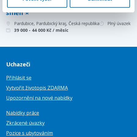
Specialista/ka logistiky | bez nočních
směn ⭐
Pardubice, Pardubický kraj
, Česká republika
Plný úvazek
39 000 - 44 000
Kč / měsíc
Uchazeči
Přihlásit se
Vytvořit životopis ZDARMA
Upozornění na nové nabídky
Nabídky práce
Zkrácené úvazky
Pozice s ubytováním