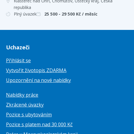
Klášterec nad Ohří, Chomutov, Ústecký kraj
, Česká
republika
Plný úvazek
25 500 - 29 500
Kč / měsíc
Uchazeči
Přihlásit se
Vytvořit životopis ZDARMA
Upozornění na nové nabídky
Nabídky práce
Zkrácené úvazky
Pozice s ubytováním
Pozice s platem nad 30 000 Kč