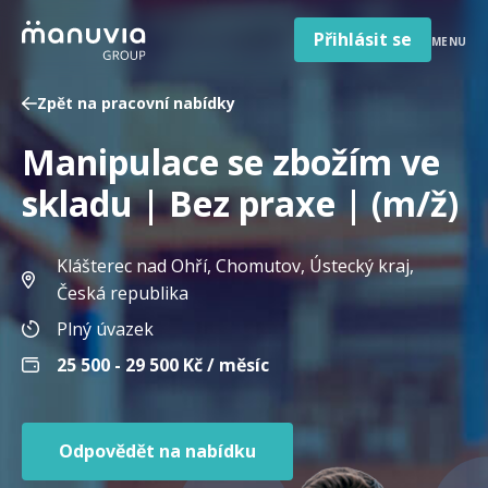
Poradna a články
Přeskočit
na
Přihlásit se
MENU
obsah
Pro firmy a zaměstnavatele
Zpět na pracovní nabídky
O nás
Manipulace se zbožím ve
Čeština
Jazyk
skladu | Bez praxe | (m/ž)
Česká republika
Země
/
Klášterec nad Ohří, Chomutov, Ústecký kraj
,
region
Česká republika
Plný úvazek
25 500 - 29 500
Kč / měsíc
Odpovědět na nabídku