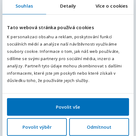
Souhlas
Detaily
Více o cookies
E-mailová adresa
*
Pošlete nám kontaktní údaje a náš specialista Vás
bude kontaktovat do 24 hodin s podrobnostmi.
Tato webová stránka používá cookies
Váš telefon
*
Vaše jméno
*
K personalizaci obsahu a reklam, poskytování funkcí
sociálních médií a analýze naší návštěvnosti využíváme
Předvolba
+420
soubory cookie. Informace o tom, jak náš web používáte,
sdílíme se svými partnery pro sociální média, inzerci a
Odesláním souhlasíte se
zpracováním osobních údajů
.
Vaše příjmení
*
analýzy. Partneři tyto údaje mohou zkombinovat s dalšími
informacemi, které jste jim poskytli nebo které získali v
Odeslat
důsledku toho, že používáte jejich služby.
Váš e-mail
Povolit vše
Váš telefon
*
Povolit výběr
Odmítnout
Předvolba