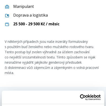
Manipulant
Doprava a logistika
25 500 - 29 500
Kč / měsíc
V některých případech jsou naše inzeráty formulovány
s použitím buď ženského nebo mužského rodového tvaru.
Tento postup byl zvolen výhradně za účelem zachování
co největší srozumitelnosti textu. Tímto způsobem se nijak
nesnažíme vyjádřit jakýkoliv genderový předsudek
či diskriminaci vůči zájemcům a zájemkyním o volná pracovní
místa.
Máte zájem o pozici
- Manipulace se
zbožím ve skladu | Bez praxe | (m/ž)