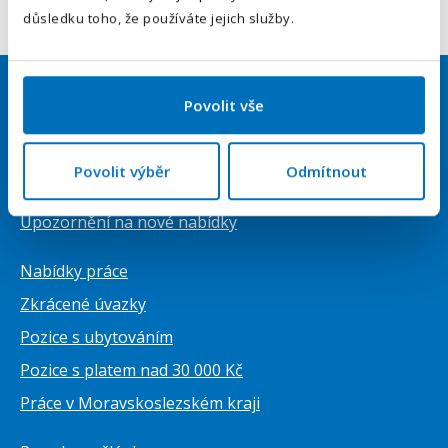
Odeslat
důsledku toho, že používáte jejich služby.
Povolit vše
Uchazeči
Přihlásit se
Povolit výběr
Odmítnout
Vytvořit životopis ZDARMA
Upozornění na nové nabídky
Nabídky práce
Zkrácené úvazky
Pozice s ubytováním
Pozice s platem nad 30 000 Kč
Práce v Moravskoslezském kraji