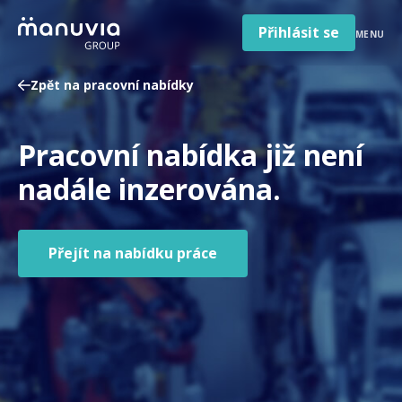
Poradna a články
Přeskočit
na
Přihlásit se
MENU
obsah
Pro firmy a zaměstnavatele
Zpět na pracovní nabídky
O nás
Čeština
Pracovní nabídka již není
Jazyk
Česká republika
Země
nadále inzerována.
/
region
Přejít na nabídku práce