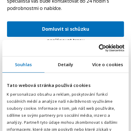
specialista vás bude kontaktovat do 24 hodin s
podrobnostmi o nabídce.
Domluvit si schůzku
naplánovat trasu
Souhlas
Detaily
Více o cookies
E-mailová adresa
*
Tato webová stránka používá cookies
Váš telefon
*
K personalizaci obsahu a reklam, poskytování funkcí
sociálních médií a analýze naší návštěvnosti využíváme
Předvolba
+420
soubory cookie. Informace o tom, jak náš web používáte,
sdílíme se svými partnery pro sociální média, inzerci a
Odesláním souhlasíte se
zpracováním osobních údajů
.
analýzy. Partneři tyto údaje mohou zkombinovat s dalšími
informacemi, které jste jim poskytli nebo které získali v