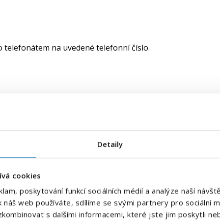
 telefonátem na uvedené telefonní číslo.
Závodní stravování
E-mailová adresa
*
Ubytování zdarma
Detaily
Bonusy/prémie
Kariérní růst
Váš telefon
*
ívá cookies
Předvolba
klam, poskytování funkcí sociálních médií a analýze naší náv
+420
k náš web používáte, sdílíme se svými partnery pro sociální mé
kombinovat s dalšími informacemi, které jste jim poskytli neb
Odesláním souhlasíte se
zpracováním osobních údajů
.