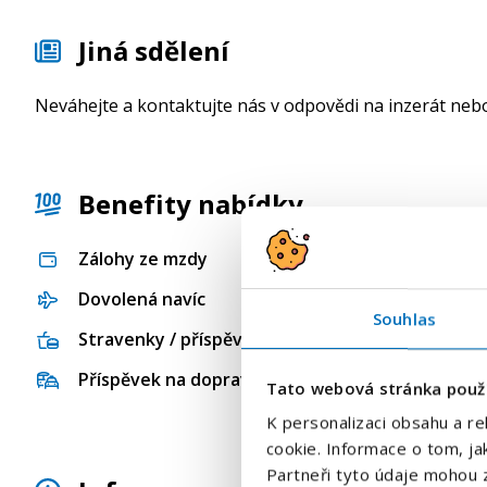
Jiná sdělení
Neváhejte a kontaktujte nás v odpovědi na inzerát nebo
Benefity nabídky
Zálohy ze mzdy
Dovolená navíc
Souhlas
Stravenky / příspěvek na stravování
Příspěvek na dopravu
Tato webová stránka použ
K personalizaci obsahu a re
cookie. Informace o tom, ja
Partneři tyto údaje mohou z