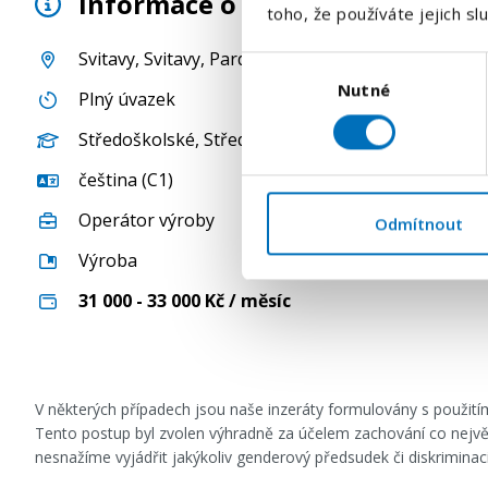
Informace o pozici
toho, že používáte jejich sl
Svitavy
,
Svitavy
,
Pardubický kraj
, Česká republika
Výběr
Nutné
souhlasu
Plný úvazek
Středoškolské
,
Středoškolské s maturitou
,
Vysoko
čeština (C1)
Operátor výroby
Odmítnout
Výroba
31 000 - 33 000
Kč / měsíc
V některých případech jsou naše inzeráty formulovány s použi
Tento postup byl zvolen výhradně za účelem zachování co nejvě
nesnažíme vyjádřit jakýkoliv genderový předsudek či diskrimina