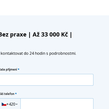
Bez praxe | Až 33 000 Kč |
e kontaktovat do 24 hodin s podrobnostmi.
Vaše příjmení
*
Váš telefon
*
Předvolba
+420