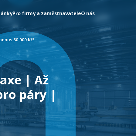
lánky
Pro firmy a zaměstnavatele
O nás
bonus 30 000 Kč!
axe | Až
pro páry |