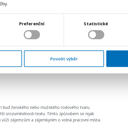
užby.
Odeslat
Preferenční
Statistické
školské
,
Základní
Povolit výběr
tím buď ženského nebo mužského rodového tvaru.
tší srozumitelnosti textu. Tímto způsobem se nijak
ci vůči zájemcům a zájemkyním o volná pracovní místa.