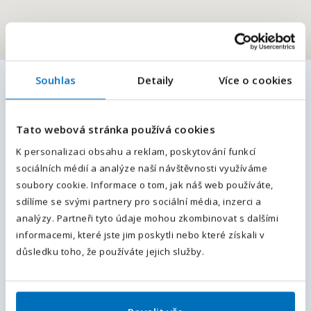
Souhlas
Detaily
Více o cookies
E-mailová adresa
*
Podobné pracovní nabídky
Tato webová stránka používá cookies
Projektový technik (elektro / IT) m/ž
Váš telefon
*
K personalizaci obsahu a reklam, poskytování funkcí
Teplice, Ústecký kraj
, Česká republika
Plný úvazek
sociálních médií a analýze naší návštěvnosti využíváme
Předvolba
42 000 - 45 000
Kč / měsíc
+420
soubory cookie. Informace o tom, jak náš web používáte,
sdílíme se svými partnery pro sociální média, inzerci a
Operátor/ka výroby | výroba
Odesláním souhlasíte se
zpracováním osobních údajů
.
analýzy. Partneři tyto údaje mohou zkombinovat s dalšími
elektrodílů | Mzda až 44 000 Kč
informacemi, které jste jim poskytli nebo které získali v
Odeslat
důsledku toho, že používáte jejich služby.
Frenštát pod Radhoštěm, Nový Jičín, Moravskoslezský
kraj
, Česká republika
Plný úvazek
41 000 - 44 000
Kč / měsíc