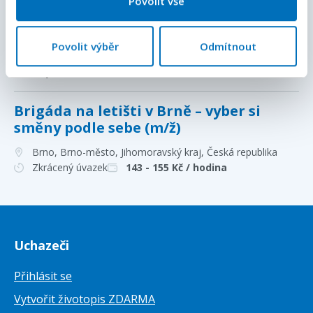
Povolit vše
Brigáda DPČ: balení dárků – 3 dny v
týdnu. (m/ž)
Povolit výběr
Odmítnout
Brno, Brno-město, Jihomoravský kraj
, Česká republika
Plný úvazek
28 000 - 30 000
Kč / měsíc
Brigáda na letišti v Brně – vyber si
směny podle sebe (m/ž)
Brno, Brno-město, Jihomoravský kraj
, Česká republika
Zkrácený úvazek
143 - 155
Kč / hodina
Uchazeči
Přihlásit se
Vytvořit životopis ZDARMA