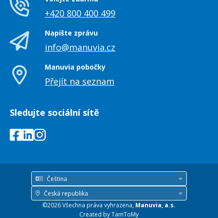
+420 800 400 499
Napište zprávu
info@manuvia.cz
Manuvia pobočky
Přejít na seznam
Sledujte sociální sítě
Čeština
Jazyk
Česká republika
Země
©2026 Všechna práva vyhrazena,
Manuvia, a.s.
/
Created by
TamToMy