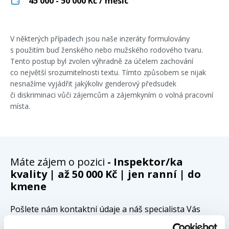
45 000 - 50 000
Kč / měsíc
V některých případech jsou naše inzeráty formulovány
s použitím buď ženského nebo mužského rodového tvaru.
Tento postup byl zvolen výhradně za účelem zachování
co největší srozumitelnosti textu. Tímto způsobem se nijak
nesnažíme vyjádřit jakýkoliv genderový předsudek
či diskriminaci vůči zájemcům a zájemkyním o volná pracovní
místa.
Máte zájem o pozici
- Inspektor/ka
kvality | až 50 000 Kč | jen ranní | do
kmene
Pošlete nám kontaktní údaje a náš specialista Vás
bude kontaktovat do 24 hodin s podrobnostmi.