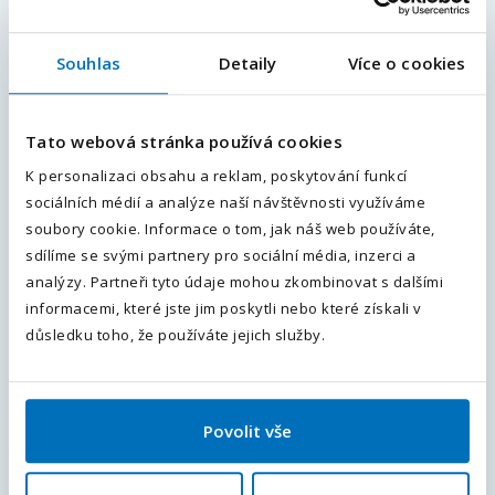
Vaše jméno
*
Souhlas
Detaily
Více o cookies
E-mailová adresa
*
Tato webová stránka používá cookies
Vaše příjmení
*
Váš telefon
*
K personalizaci obsahu a reklam, poskytování funkcí
sociálních médií a analýze naší návštěvnosti využíváme
Předvolba
+420
soubory cookie. Informace o tom, jak náš web používáte,
sdílíme se svými partnery pro sociální média, inzerci a
Váš e-mail
Odesláním souhlasíte se
zpracováním osobních údajů
.
analýzy. Partneři tyto údaje mohou zkombinovat s dalšími
informacemi, které jste jim poskytli nebo které získali v
Odeslat
důsledku toho, že používáte jejich služby.
Váš telefon
*
Předvolba
+420
Povolit vše
Doplňující informace (poznámka)