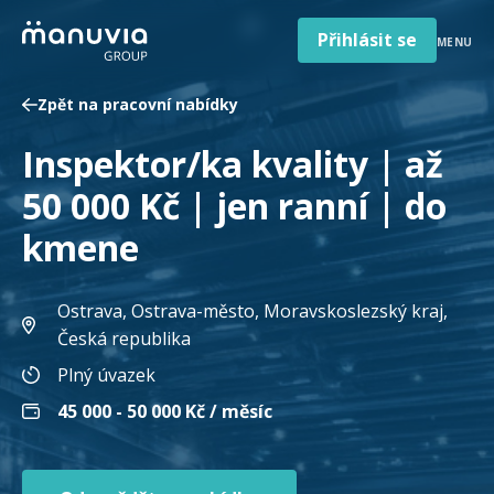
Poradna a články
Přeskočit
na
Přihlásit se
MENU
obsah
Pro firmy a zaměstnavatele
Zpět na pracovní nabídky
O nás
Inspektor/ka kvality | až
Čeština
Jazyk
50 000 Kč | jen ranní | do
Česká republika
Země
kmene
/
region
Ostrava, Ostrava-město, Moravskoslezský kraj
,
Česká republika
Plný úvazek
45 000 - 50 000
Kč / měsíc