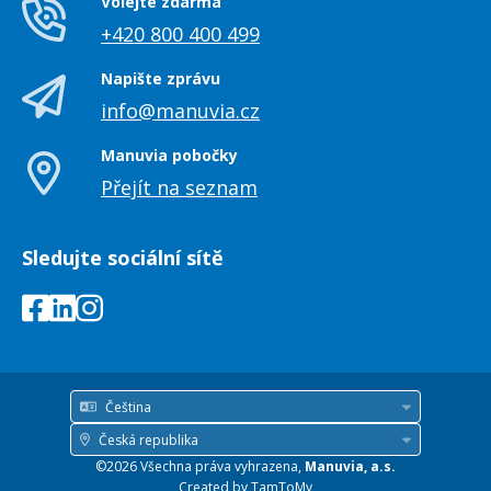
Volejte zdarma
+420 800 400 499
Napište zprávu
info@manuvia.cz
Manuvia pobočky
Přejít na seznam
Sledujte sociální sítě
Čeština
Jazyk
Česká republika
Země
©2026 Všechna práva vyhrazena,
Manuvia, a.s.
/
Created by
TamToMy