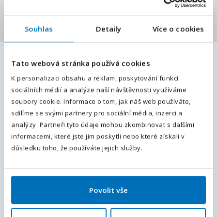
Souhlas
Detaily
Více o cookies
E-mailová adresa
*
Tato webová stránka používá cookies
Podobné pracovní nabídky
Váš telefon
*
K personalizaci obsahu a reklam, poskytování funkcí
sociálních médií a analýze naší návštěvnosti využíváme
Předvolba
Účetní – klíčová role ve finančním
+420
soubory cookie. Informace o tom, jak náš web používáte,
týmu | m/ž
sdílíme se svými partnery pro sociální média, inzerci a
Odesláním souhlasíte se
zpracováním osobních údajů
.
Polička, Svitavy, Pardubický kraj
, Česká republika
analýzy. Partneři tyto údaje mohou zkombinovat s dalšími
Plný úvazek
informacemi, které jste jim poskytli nebo které získali v
Odeslat
důsledku toho, že používáte jejich služby.
Senior účetní (m/ž) | Vybudujte
účetnictví nové české pobočk
Povolit vše
Praha, Hlavní město Praha, Středočeský kraj
, Česká
republika
Plný úvazek
70 000 - 90 000
Kč / měsíc