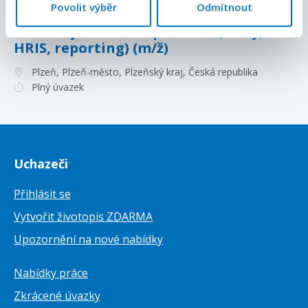
Povolit výběr
Odmítnout
HR & Payroll Data Specialist (mzdy,
HRIS, reporting) (m/ž)
Plzeň, Plzeň-město, Plzeňský kraj
, Česká republika
Plný úvazek
Uchazeči
Přihlásit se
Vytvořit životopis ZDARMA
Upozornění na nové nabídky
Nabídky práce
Zkrácené úvazky