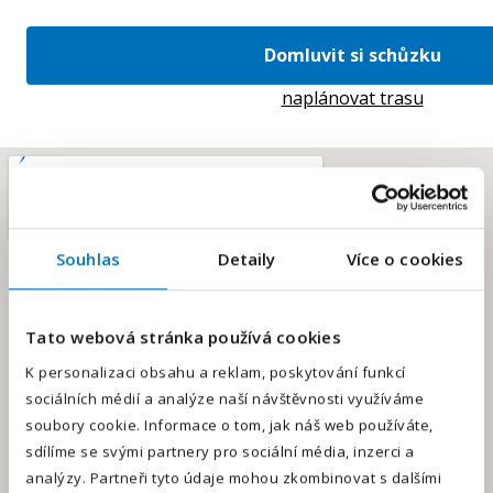
Domluvit si schůzku
naplánovat trasu
Souhlas
Detaily
Více o cookies
E-mailová adresa
*
Tato webová stránka používá cookies
Váš telefon
*
K personalizaci obsahu a reklam, poskytování funkcí
sociálních médií a analýze naší návštěvnosti využíváme
Předvolba
+420
soubory cookie. Informace o tom, jak náš web používáte,
sdílíme se svými partnery pro sociální média, inzerci a
Odesláním souhlasíte se
zpracováním osobních údajů
.
analýzy. Partneři tyto údaje mohou zkombinovat s dalšími