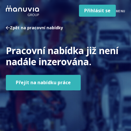
Poradna a články
Přeskočit
na
Přihlásit se
MENU
obsah
Pro firmy a zaměstnavatele
Zpět na pracovní nabídky
O nás
Čeština
Pracovní nabídka již není
Jazyk
Česká republika
Země
nadále inzerována.
/
region
Přejít na nabídku práce