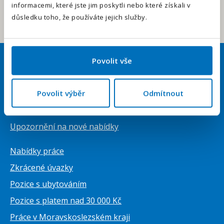
informacemi, které jste jim poskytli nebo které získali v
Odeslat
důsledku toho, že používáte jejich služby.
Povolit vše
Uchazeči
Přihlásit se
Povolit výběr
Odmítnout
Vytvořit životopis ZDARMA
Upozornění na nové nabídky
Nabídky práce
Zkrácené úvazky
Pozice s ubytováním
Pozice s platem nad 30 000 Kč
Práce v Moravskoslezském kraji