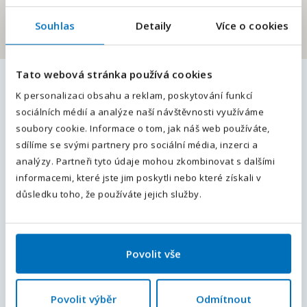
Souhlas
Detaily
Více o cookies
E-mailová adresa
*
Tato webová stránka používá cookies
Podobné pracovní nabídky
Váš telefon
*
K personalizaci obsahu a reklam, poskytování funkcí
sociálních médií a analýze naší návštěvnosti využíváme
Předvolba
+420
soubory cookie. Informace o tom, jak náš web používáte,
🔥 Hledáme Operátora CNC autoklávu
sdílíme se svými partnery pro sociální média, inzerci a
m/ž
Odesláním souhlasíte se
zpracováním osobních údajů
.
analýzy. Partneři tyto údaje mohou zkombinovat s dalšími
Hlavní město Praha
, Česká republika
Plný úvazek
informacemi, které jste jim poskytli nebo které získali v
Odeslat
40 000 - 50 000
Kč / měsíc
důsledku toho, že používáte jejich služby.
Operátor výroby – dokončování a
obsluha strojů |m/ž|
Povolit vše
Svitavy, Pardubický kraj
, Česká republika
Plný úvazek
Povolit výběr
Odmítnout