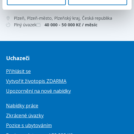
Operátor CNC strojů (m/ž) | Plzeň | 💰
až 45 000 Kč
Plzeň, Plzeň-město, Plzeňský kraj
, Česká republika
Plný úvazek
40 000 - 50 000
Kč / měsíc
Uchazeči
Přihlásit se
Vytvořit životopis ZDARMA
Upozornění na nové nabídky
Nabídky práce
Zkrácené úvazky
Pozice s ubytováním