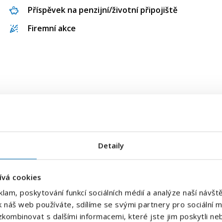
Příspěvek na penzijní/životní připojiště
Firemní akce
E-mailová adresa
*
Detaily
Váš telefon
*
ívá cookies
Předvolba
klam, poskytování funkcí sociálních médií a analýze naší náv
+420
k náš web používáte, sdílíme se svými partnery pro sociální mé
kombinovat s dalšími informacemi, které jste jim poskytli neb
Odesláním souhlasíte se
zpracováním osobních údajů
.