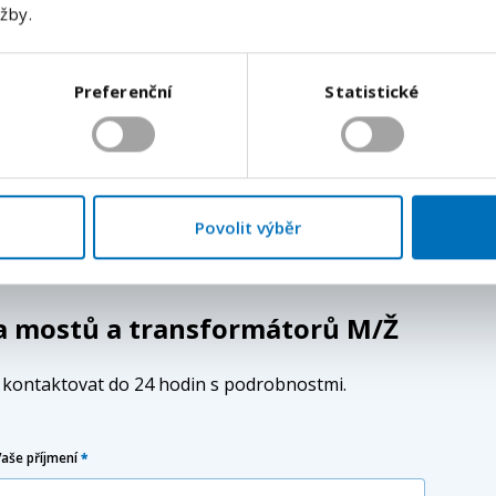
užby.
Odeslat
Preferenční
Statistické
tím buď ženského nebo mužského rodového tvaru.
tší srozumitelnosti textu. Tímto způsobem se nijak
ci vůči zájemcům a zájemkyním o volná pracovní místa.
Povolit výběr
ba mostů a transformátorů M/Ž
e kontaktovat do 24 hodin s podrobnostmi.
Vaše příjmení
*