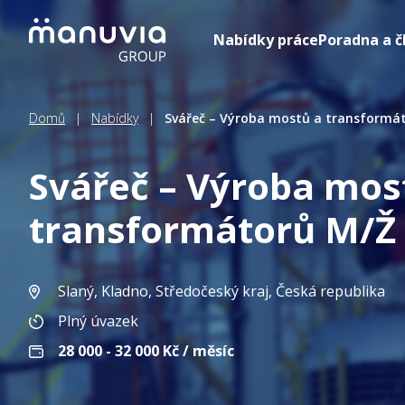
Přeskočit
na
Nabídky práce
Poradna a č
obsah
Domů
|
Nabídky
|
Svářeč – Výroba mostů a transformá
Svářeč – Výroba mos
transformátorů M/Ž
Slaný, Kladno, Středočeský kraj
, Česká republika
Plný úvazek
28 000 - 32 000
Kč / měsíc