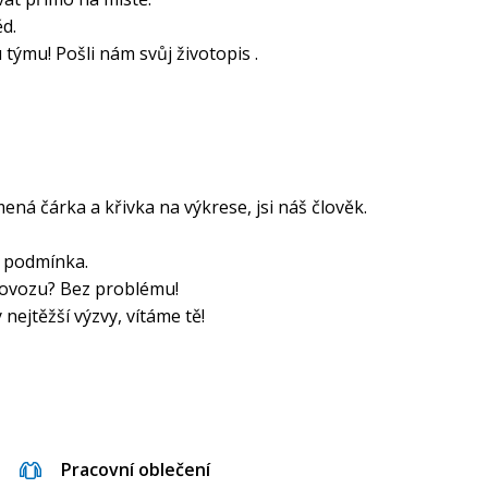
d.
týmu! Pošli nám svůj životopis .
ená čárka a křivka na výkrese, jsi náš člověk.
e podmínka.
rovozu? Bez problému!
nejtěžší výzvy, vítáme tě!
Pracovní oblečení