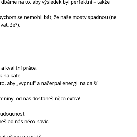
y dbáme na to, aby výsledek byl perfektní – takže
abychom se nemohli bát, že naše mosty spadnou (ne
vat, že?).
a kvalitní práce.
k na kafe.
o, aby „vypnul“ a načerpal energii na další
zeniny, od nás dostaneš něco extra!
budoucnost.
eš od nás něco navíc.
vat přímo na místě.