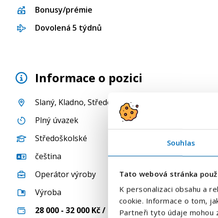
Bonusy/prémie
Dovolená 5 týdnů
Informace o pozici
Slaný
,
Kladno
,
Středočeský kraj
, Česká republika
Plný úvazek
Středoškolské
Souhlas
čeština
Tato webová stránka použ
Operátor výroby
K personalizaci obsahu a re
Výroba
cookie. Informace o tom, ja
28 000 - 32 000
Kč / měsíc
Partneři tyto údaje mohou z