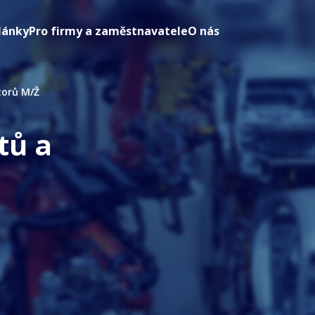
lánky
Pro firmy a zaměstnavatele
O nás
torů M/Ž
tů a