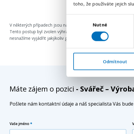
toho, že používáte jejich sl
Výběr
Nutné
souhlasu
V některých případech jsou naše inzeráty formulovány s použi
Tento postup byl zvolen výhradně za účelem zachování co nejvě
nesnažíme vyjádřit jakýkoliv genderový předsudek či diskrimina
Odmítnout
Máte zájem o pozici
- Svářeč – Výro
Pošlete nám kontaktní údaje a náš specialista Vás bud
Vaše jméno
*