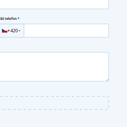
Váš telefon
*
Předvolba
+420