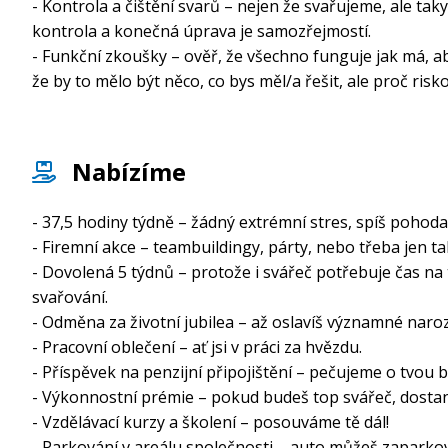
- Kontrola a čištění svarů – nejen že svařujeme, ale tak
kontrola a konečná úprava je samozřejmostí.
- Funkční zkoušky – ověř, že všechno funguje jak má, 
že by to mělo být něco, co bys měl/a řešit, ale proč risko
Nabízíme
- 37,5 hodiny týdně – žádný extrémní stres, spíš pohoda 
- Firemní akce – teambuildingy, párty, nebo třeba jen ta
- Dovolená 5 týdnů – protože i svářeč potřebuje čas na t
svařování.
- Odměna za životní jubilea – až oslavíš významné naro
- Pracovní oblečení – ať jsi v práci za hvězdu.
- Příspěvek na penzijní připojištění – pečujeme o tvou 
- Výkonnostní prémie – pokud budeš top svářeč, dostan
- Vzdělávací kurzy a školení – posouváme tě dál!
- Parkování v areálu společnosti – auto můžeš zaparko