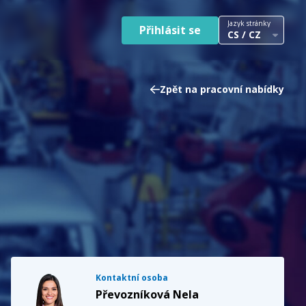
Jazyk stránky
Přihlásit se
CS / CZ
Zpět na pracovní nabídky
Kontaktní osoba
Převozníková Nela