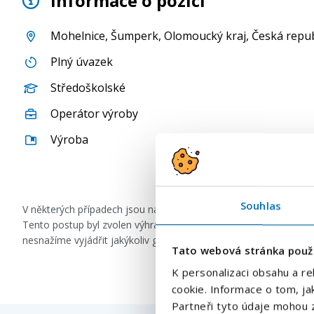
Informace o pozici
Mohelnice
,
Šumperk
,
Olomoucký kraj
, Česká repu
Plný úvazek
Středoškolské
Operátor výroby
Výroba
Souhlas
V některých případech jsou naše inzeráty formulovány s použi
Tento postup byl zvolen výhradně za účelem zachování co nejvě
nesnažíme vyjádřit jakýkoliv genderový předsudek či diskrimina
Tato webová stránka použ
K personalizaci obsahu a re
cookie. Informace o tom, ja
Partneři tyto údaje mohou z