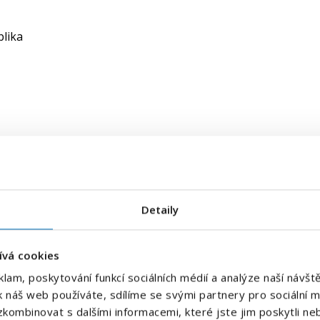
blika
E-mailová adresa
*
Detaily
tím buď ženského nebo mužského rodového tvaru.
tší srozumitelnosti textu. Tímto způsobem se nijak
ci vůči zájemcům a zájemkyním o volná pracovní místa.
Váš telefon
*
ívá cookies
Předvolba
klam, poskytování funkcí sociálních médií a analýze naší náv
+420
k náš web používáte, sdílíme se svými partnery pro sociální mé
kombinovat s dalšími informacemi, které jste jim poskytli neb
Odesláním souhlasíte se
zpracováním osobních údajů
.