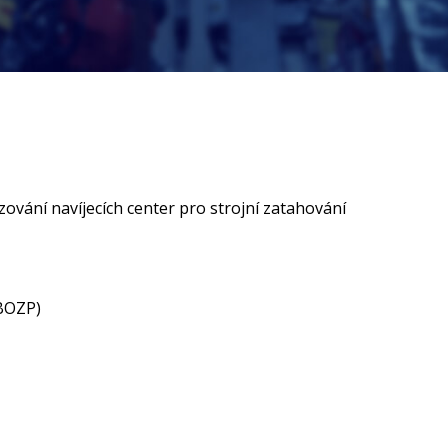
zování navíjecích center pro strojní zatahování
(BOZP)