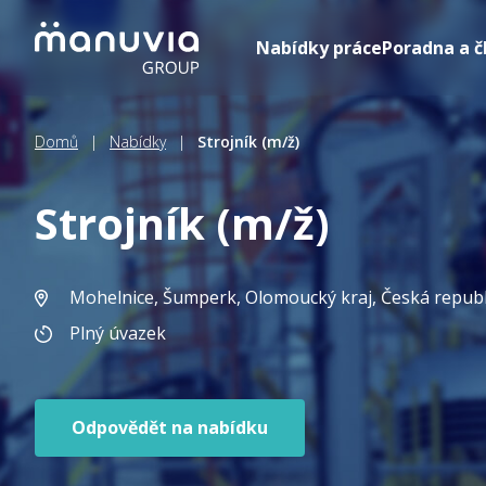
Přeskočit
na
Nabídky práce
Poradna a č
obsah
Domů
|
Nabídky
|
Strojník (m/ž)
Strojník (m/ž)
Mohelnice, Šumperk, Olomoucký kraj
, Česká repub
Plný úvazek
Odpovědět na nabídku