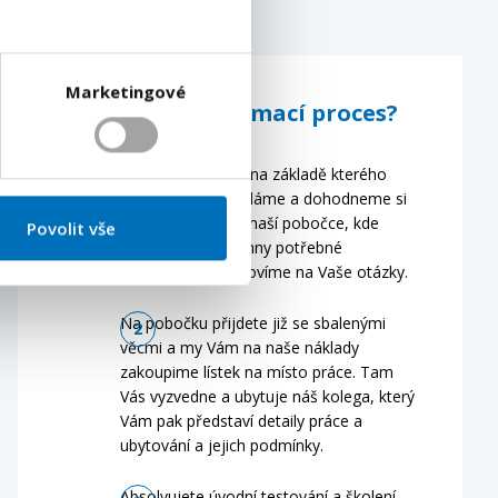
Marketingové
Jak probíhá přijímací proces?
Vyplňte formulář, na základě kterého
Vám osobně zavoláme a dohodneme si
termín setkání na naší pobočce, kde
Povolit vše
podepíšeme všechny potřebné
dokumenty a odpovíme na Vaše otázky.
Na pobočku přijdete již se sbalenými
věcmi a my Vám na naše náklady
zakoupime lístek na místo práce. Tam
Vás vyzvedne a ubytuje náš kolega, který
Vám pak představí detaily práce a
ubytování a jejich podmínky.
Absolvujete úvodní testování a školení,