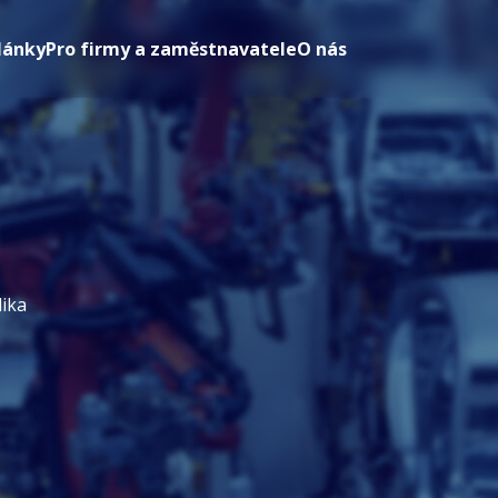
lánky
Pro firmy a zaměstnavatele
O nás
lika