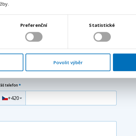
užby.
Odeslat
Preferenční
Statistické
e kontaktovat do 24 hodin s podrobnostmi.
Vaše příjmení
*
Povolit výběr
Váš telefon
*
Předvolba
+420