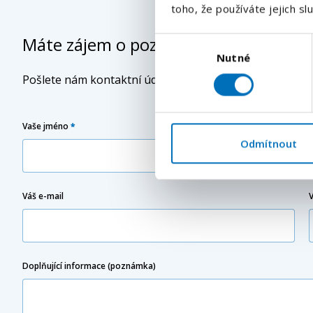
toho, že používáte jejich sl
Máte zájem o pozici
- Strojník (m/ž)
Výběr
Nutné
souhlasu
Pošlete nám kontaktní údaje a náš specialista Vás bud
Vaše jméno
*
Odmítnout
Váš e-mail
Doplňující informace (poznámka)