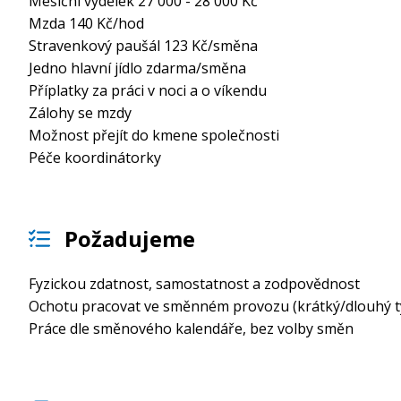
Mešíční výdělek 27 000 - 28 000 Kč
Mzda 140 Kč/hod
Stravenkový paušál 123 Kč/směna
Jedno hlavní jídlo zdarma/směna
Příplatky za práci v noci a o víkendu
Zálohy se mzdy
Možnost přejít do kmene společnosti
Péče koordinátorky
Požadujeme
Fyzickou zdatnost, samostatnost a zodpovědnost
Ochotu pracovat ve směnném provozu (krátký/dlouhý t
Práce dle směnového kalendáře, bez volby směn