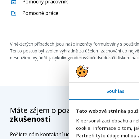
Pomocný pracovník
Pomocné práce
V některých případech jsou naše inzeráty formulovány s použi
Tento postup byl zvolen výhradně za účelem zachování co nejvě
nesnažíme vyjádřit jakýkoliv genderový předsudek či diskrimina
Souhlas
Máte zájem o pozici
- Stabilní práce 
Tato webová stránka použ
zkušeností
K personalizaci obsahu a re
cookie. Informace o tom, ja
Pošlete nám kontaktní údaje a náš specialista Vás bud
Partneři tyto údaje mohou z