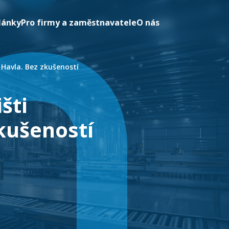
lánky
Pro firmy a zaměstnavatele
O nás
 Havla. Bez zkušeností
šti
kušeností