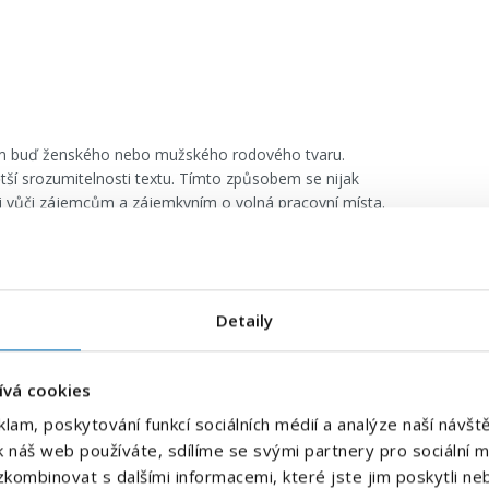
tím buď ženského nebo mužského rodového tvaru.
tší srozumitelnosti textu. Tímto způsobem se nijak
ci vůči zájemcům a zájemkyním o volná pracovní místa.
E-mailová adresa
*
Detaily
na Letišti Václava Havla. Bez
Váš telefon
*
ívá cookies
Předvolba
klam, poskytování funkcí sociálních médií a analýze naší náv
+420
k náš web používáte, sdílíme se svými partnery pro sociální mé
e kontaktovat do 24 hodin s podrobnostmi.
kombinovat s dalšími informacemi, které jste jim poskytli neb
Odesláním souhlasíte se
zpracováním osobních údajů
.