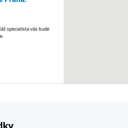
áš specialista vás bude
e.
dky