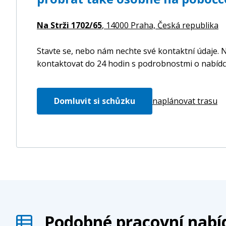
Na Strži 1702/65
, 14000 Praha,
Česká republika
Stavte se, nebo nám nechte své kontaktní údaje. N
kontaktovat do 24 hodin s podrobnostmi o nabídc
Domluvit si schůzku
naplánovat trasu
Podobné pracovní nabí