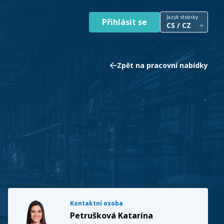
Jazyk stránky
Přihlásit se
CS / CZ
Zpět na pracovní nabídky
Kontaktní osoba
Petrušková Katarína