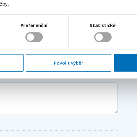
užby.
Odeslat
Vaše příjmení
*
Preferenční
Statistické
Váš telefon
*
Předvolba
+420
Povolit výběr