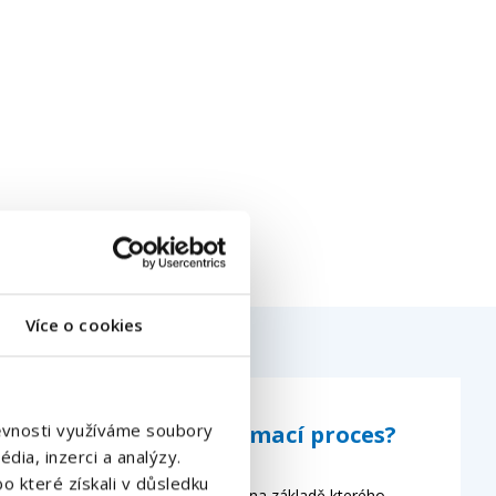
Více o cookies
štěvnosti využíváme soubory
Jak probíhá přijímací proces?
dia, inzerci a analýzy.
o které získali v důsledku
Vyplňte formulář, na základě kterého