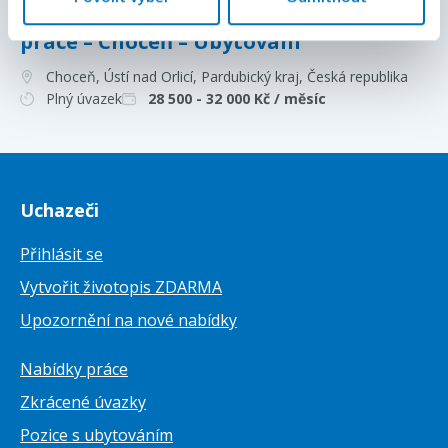
Operátor/ka výroby | Jednoduchá
práce – Choceň – Ubytování
Choceň, Ústí nad Orlicí, Pardubický kraj
, Česká republika
Plný úvazek
28 500 - 32 000
Kč / měsíc
Uchazeči
Přihlásit se
Vytvořit životopis ZDARMA
Upozornění na nové nabídky
Nabídky práce
Zkrácené úvazky
Pozice s ubytováním