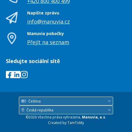
+420 800 400 499
Napište zprávu
info@manuvia.cz
Manuvia pobočky
Přejít na seznam
Sledujte sociální sítě
Čeština
Jazyk
Česká republika
Země
©2026 Všechna práva vyhrazena,
Manuvia, a.s.
/
Created by
TamToMy
region