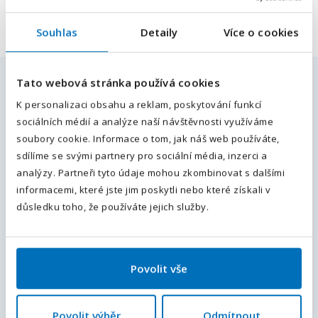
Souhlas
Detaily
Více o cookies
E-mailová adresa
*
Tato webová stránka používá cookies
Podobné pracovní nabídky
Váš telefon
*
K personalizaci obsahu a reklam, poskytování funkcí
sociálních médií a analýze naší návštěvnosti využíváme
Předvolba
+420
Práce ve výrobě pro všechny. Mzda až
soubory cookie. Informace o tom, jak náš web používáte,
32 500 Kč. Ubytování.
sdílíme se svými partnery pro sociální média, inzerci a
Odesláním souhlasíte se
zpracováním osobních údajů
.
analýzy. Partneři tyto údaje mohou zkombinovat s dalšími
Choceň, Ústí nad Orlicí, Pardubický kraj
, Česká republika
informacemi, které jste jim poskytli nebo které získali v
Plný úvazek
28 500 - 32 500
Kč / měsíc
Odeslat
důsledku toho, že používáte jejich služby.
operátor/nástrojář /m,ž/NÁBORÁK
25000 KČ
Povolit vše
Choceň, Ústí nad Orlicí, Pardubický kraj
, Česká republika
Plný úvazek
30 000 - 35 000
Kč / měsíc
Povolit výběr
Odmítnout