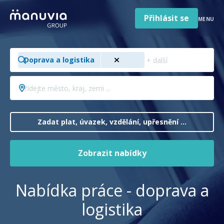
Poradna a články
Přeskočit
na
Přihlásit se
MENU
obsah
Pro firmy a zaměstnavatele
Hledejte
O nás
Doprava a logistika
pozici,
obor,
Čeština
Přidejte
Jazyk
profesi
město,
Česká republika
Země
...
kraj,
/
zemi
Zadat plat, úvazek, vzdělání, upřesnění ...
region
...
Zobrazit nabídky
Nabídka práce - doprava a
logistika