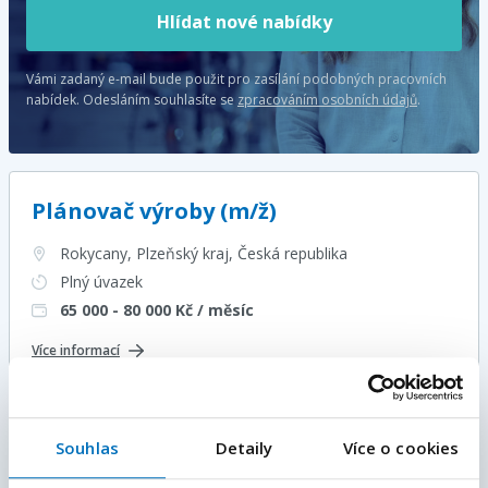
Hlídat nové nabídky
Vámi zadaný e-mail bude použit pro zasílání podobných pracovních
nabídek.
Odesláním souhlasíte se
zpracováním osobních údajů
.
Plánovač výroby (m/ž)
Rokycany, Plzeňský kraj
, Česká republika
Plný úvazek
65 000 - 80 000
Kč / měsíc
Více informací
Specialista/ka logistiky | bez nočních
Souhlas
Detaily
Více o cookies
E-mailová adresa
*
směn ⭐