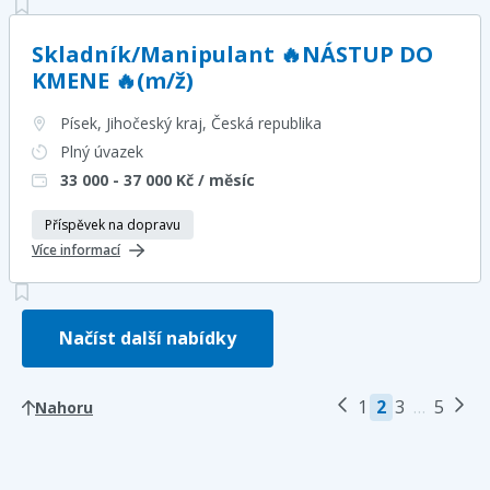
Skladník/Manipulant 🔥NÁSTUP DO
KMENE 🔥(m/ž)
Písek, Jihočeský kraj
, Česká republika
Plný úvazek
33 000 - 37 000
Kč / měsíc
Příspěvek na dopravu
Více informací
Načíst další nabídky
1
2
3
…
5
Nahoru