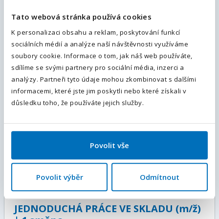
Pardubice, Pardubický kraj
, Česká republika
Tato webová stránka používá cookies
Plný úvazek
Váš telefon
*
K personalizaci obsahu a reklam, poskytování funkcí
39 000 - 44 000
Kč / měsíc
sociálních médií a analýze naší návštěvnosti využíváme
Předvolba
+420
Více informací
soubory cookie. Informace o tom, jak náš web používáte,
sdílíme se svými partnery pro sociální média, inzerci a
Odesláním souhlasíte se
zpracováním osobních údajů
.
analýzy. Partneři tyto údaje mohou zkombinovat s dalšími
informacemi, které jste jim poskytli nebo které získali v
OPERÁTOR VÝROBY 2 SMĚNY 7,5 H
Odeslat
důsledku toho, že používáte jejich služby.
VÍKENDY VOLNÉ m, ž
Česká republika
Plný úvazek
Povolit vše
32 000 - 34 000
Kč / měsíc
Více informací
Povolit výběr
Odmítnout
JEDNODUCHÁ PRÁCE VE SKLADU (m/ž)