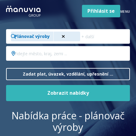
Poradna a články
Přeskočit
na
Přihlásit se
MENU
obsah
Pro firmy a zaměstnavatele
Hledejte
O nás
Plánovač výroby
pozici,
obor,
Čeština
Přidejte
Jazyk
profesi
město,
Česká republika
Země
...
kraj,
/
zemi
Zadat plat, úvazek, vzdělání, upřesnění ...
region
...
Zobrazit nabídky
Nabídka práce - plánovač
výroby