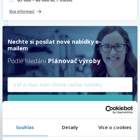
Více informací
Nechte si posílat nové nabídky e-
mailem
Podle hledání
Plánovač výroby
Hlídat nové nabídky
Vámi zadaný e-mail bude použit pro zasílání podobných pracovních
nabídek.
Odesláním souhlasíte se
zpracováním osobních údajů
.
Souhlas
Detaily
Více o cookies
E-mailová adresa
*