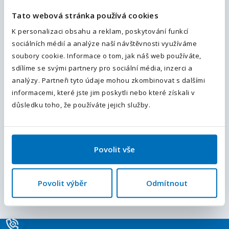
Tato webová stránka používá cookies
Váš telefon
*
Nahoru
K personalizaci obsahu a reklam, poskytování funkcí
sociálních médií a analýze naší návštěvnosti využíváme
Předvolba
+420
soubory cookie. Informace o tom, jak náš web používáte,
sdílíme se svými partnery pro sociální média, inzerci a
Odesláním souhlasíte se
zpracováním osobních údajů
.
analýzy. Partneři tyto údaje mohou zkombinovat s dalšími
Upřesněte své hledání
informacemi, které jste jim poskytli nebo které získali v
Odeslat
důsledku toho, že používáte jejich služby.
Přidejte typ úvazku
Plný úvazek
(2)
Povolit vše
Nastavte si mzdové očekávání
Od 20 000 Kč / měsíc
(2)
Od 35 000 Kč / měsíc
(2)
Povolit výběr
Odmítnout
Od 55 000 Kč / měsíc
(1)