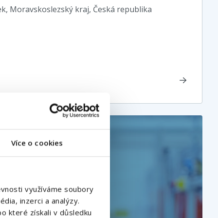
ek, Moravskoslezský kraj
, Česká republika
Více o cookies
štěvnosti využíváme soubory
dia, inzerci a analýzy.
o které získali v důsledku