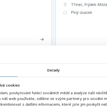
Třinec, Frýdek-Míst
Plný úvazek
E-mailová adresa
*
Detaily
ky e-mailem
ce
Váš telefon
*
ívá cookies
Předvolba
klam, poskytování funkcí sociálních médií a analýze naší náv
+420
k náš web používáte, sdílíme se svými partnery pro sociální mé
Hlídat nové nabídky
kombinovat s dalšími informacemi, které jste jim poskytli neb
Odesláním souhlasíte se
zpracováním osobních údajů
.