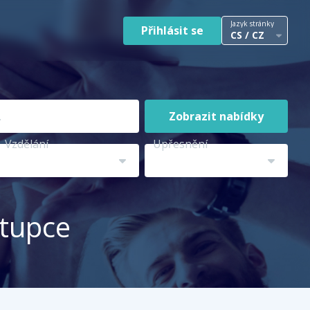
Jazyk stránky
Přihlásit se
CS / CZ
Zobrazit nabídky
Vzdělání
Upřesnění
stupce