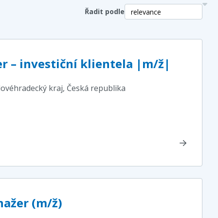
Řadit podle
 – investiční klientela |m/ž|
lovéhradecký kraj
, Česká republika
ažer (m/ž)