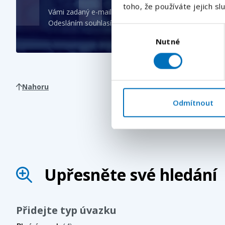
toho, že používáte jejich sl
Vámi zadaný e-mail bude použit pro zasílání podobnýc
Odesláním souhlasíte se
zpracováním osobních údajů
.
Výběr
Nutné
souhlasu
Nahoru
Odmítnout
Upřesněte své hledání
Přidejte typ úvazku