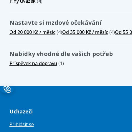
Plný úvazek
(4)
Nastavte si mzdové očekávání
Od 20 000 Kč / měsíc
(4)
Od 35 000 Kč / měsíc
(4)
Od 55 0
Nabídky vhodné dle vašich potřeb
Příspěvek na dopravu
(1)
Uchazeči
Přihlásit se