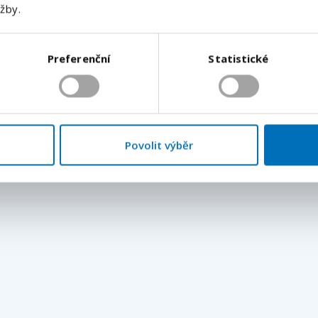
užby.
h pracovních nabídek.
Odeslat
Preferenční
Statistické
Povolit výběr