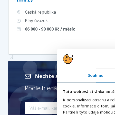
Česká republika
Plný úvazek
66 000 - 90 000
Kč / měsíc
Souhlas
Nechte si posílat nové nabíd
Podle hledání
Obchodní zástup
Tato webová stránka použ
K personalizaci obsahu a re
cookie. Informace o tom, ja
Partneři tyto údaje mohou z