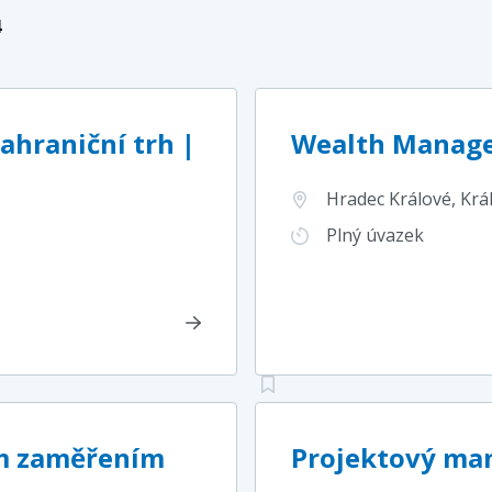
4
ahraniční trh |
Wealth Manager
Hradec Králové, Krá
Plný úvazek
ým zaměřením
Projektový man