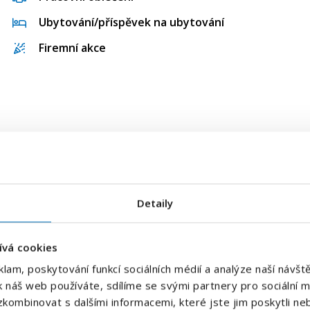
Ubytování/příspěvek na ubytování
Firemní akce
E-mailová adresa
*
Detaily
Váš telefon
*
ívá cookies
Předvolba
klam, poskytování funkcí sociálních médií a analýze naší náv
+420
k náš web používáte, sdílíme se svými partnery pro sociální mé
kombinovat s dalšími informacemi, které jste jim poskytli neb
Odesláním souhlasíte se
zpracováním osobních údajů
.