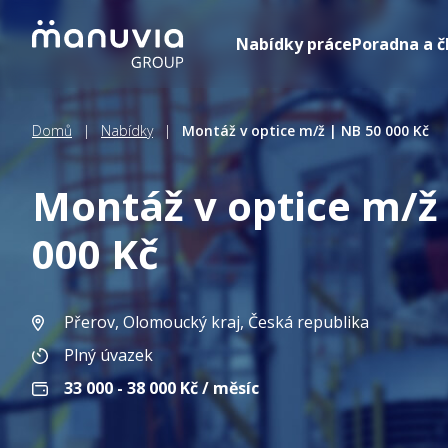
Přeskočit
na
Nabídky práce
Poradna a č
obsah
Domů
|
Nabídky
|
Montáž v optice m/ž | NB 50 000 Kč
Montáž v optice m/ž
000 Kč
Přerov, Olomoucký kraj
, Česká republika
Plný úvazek
33 000 - 38 000
Kč / měsíc