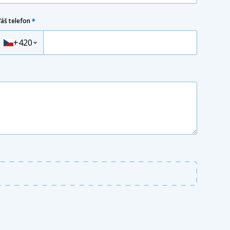
Váš telefon
*
Předvolba
+420