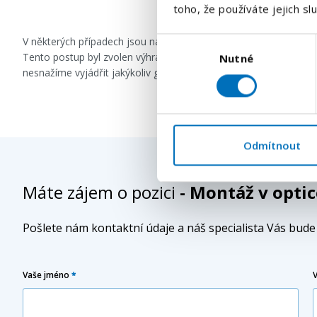
toho, že používáte jejich sl
Výběr
V některých případech jsou naše inzeráty formulovány s použi
Tento postup byl zvolen výhradně za účelem zachování co nejvě
Nutné
souhlasu
nesnažíme vyjádřit jakýkoliv genderový předsudek či diskrimina
Odmítnout
Máte zájem o pozici
- Montáž v optic
Pošlete nám kontaktní údaje a náš specialista Vás bud
Vaše jméno
*