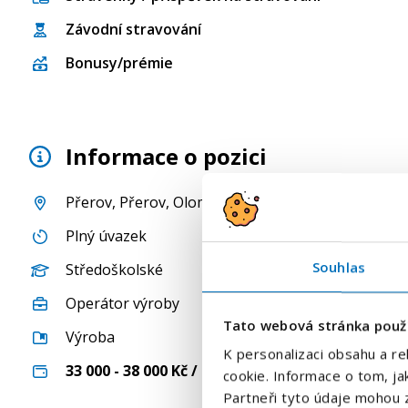
Závodní stravování
Bonusy/prémie
Informace o pozici
Přerov
,
Přerov
,
Olomoucký kraj
, Česká republika
Plný úvazek
Souhlas
Středoškolské
Operátor výroby
Tato webová stránka použ
Výroba
K personalizaci obsahu a re
33 000 - 38 000
Kč / měsíc
cookie. Informace o tom, ja
Partneři tyto údaje mohou z