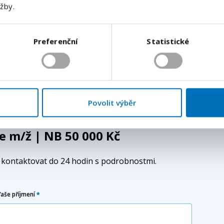
užby.
Odeslat
tím buď ženského nebo mužského rodového tvaru.
tší srozumitelnosti textu. Tímto způsobem se nijak
Preferenční
Statistické
ci vůči zájemcům a zájemkyním o volná pracovní místa.
Povolit výběr
e m/ž | NB 50 000 Kč
e kontaktovat do 24 hodin s podrobnostmi.
Vaše příjmení
*