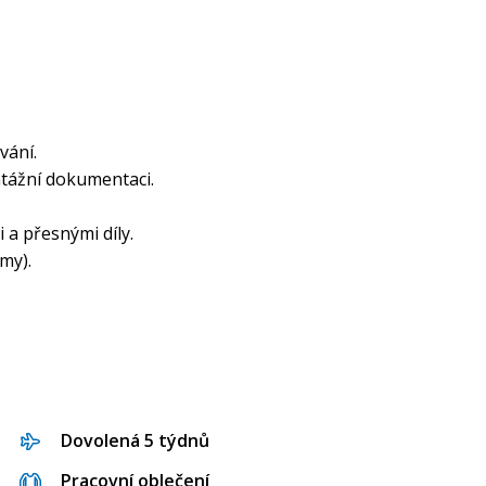
vání.
tážní dokumentaci.
a přesnými díly.
my).
Dovolená 5 týdnů
Pracovní oblečení