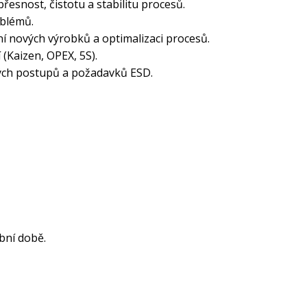
řesnost, čistotu a stabilitu procesů.
oblémů.
ní nových výrobků a optimalizaci procesů.
 (Kaizen, OPEX, 5S).
kých postupů a požadavků ESD.
ební době.