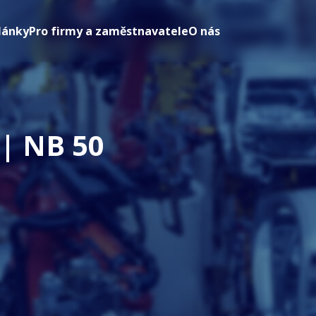
lánky
Pro firmy a zaměstnavatele
O nás
 | NB 50