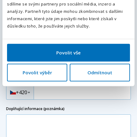
sdílíme se svými partnery pro sociální média, inzerci a
Odesláním souhlasíte se
zpracováním osobních údajů
.
analýzy. Partneři tyto údaje mohou zkombinovat s dalšími
informacemi, které jste jim poskytli nebo které získali v
Vaše příjmení
*
Odeslat
důsledku toho, že používáte jejich služby.
Váš e-mail
Povolit vše
Povolit výběr
Odmítnout
Váš telefon
*
Předvolba
+420
Doplňující informace (poznámka)