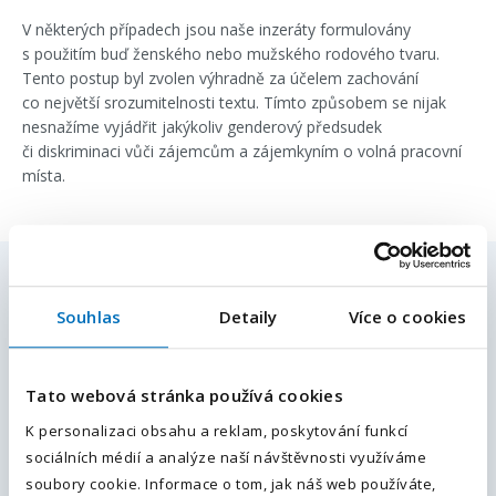
V některých případech jsou naše inzeráty formulovány
s použitím buď ženského nebo mužského rodového tvaru.
Tento postup byl zvolen výhradně za účelem zachování
co největší srozumitelnosti textu. Tímto způsobem se nijak
nesnažíme vyjádřit jakýkoliv genderový předsudek
či diskriminaci vůči zájemcům a zájemkyním o volná pracovní
místa.
Máte zájem o pozici
- Elektromontér /
Souhlas
Detaily
Více o cookies
Elektrotechnik (m/ž)
E-mailová adresa
*
Pošlete nám kontaktní údaje a náš specialista Vás
Tato webová stránka používá cookies
bude kontaktovat do 24 hodin s podrobnostmi.
Váš telefon
*
K personalizaci obsahu a reklam, poskytování funkcí
sociálních médií a analýze naší návštěvnosti využíváme
Předvolba
Vaše jméno
*
+420
soubory cookie. Informace o tom, jak náš web používáte,