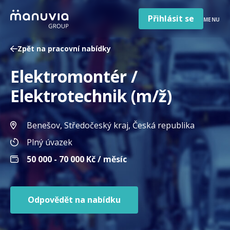
Poradna a články
Přeskočit
na
Přihlásit se
MENU
obsah
Pro firmy a zaměstnavatele
Zpět na pracovní nabídky
O nás
Elektromontér /
Čeština
Jazyk
Elektrotechnik (m/ž)
Česká republika
Země
/
Benešov, Středočeský kraj
, Česká republika
region
Plný úvazek
50 000 - 70 000
Kč / měsíc
Odpovědět na nabídku