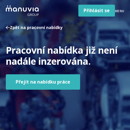
Poradna a články
Přeskočit
na
Přihlásit se
MENU
obsah
Pro firmy a zaměstnavatele
Zpět na pracovní nabídky
O nás
Čeština
Pracovní nabídka již není
Jazyk
Česká republika
Země
nadále inzerována.
/
region
Přejít na nabídku práce