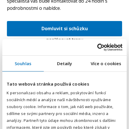
specialista vás bude kontaktovat do 24 hodin s
podrobnostmi o nabídce.
Domluvit si schůzku
naplánovat trasu
Souhlas
Detaily
Více o cookies
E-mailová adresa
*
Tato webová stránka používá cookies
Váš telefon
*
K personalizaci obsahu a reklam, poskytování funkcí
sociálních médií a analýze naší návštěvnosti využíváme
Předvolba
+420
soubory cookie. Informace o tom, jak náš web používáte,
sdílíme se svými partnery pro sociální média, inzerci a
Odesláním souhlasíte se
zpracováním osobních údajů
.
analýzy. Partneři tyto údaje mohou zkombinovat s dalšími
informacemi, které jste jim poskytli nebo které získali v