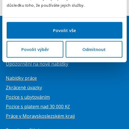
Odeslat
důsledku toho, že používáte jejich služby.
Povolit vše
Uchazeči
Přihlásit se
Povolit výběr
Odmítnout
Vytvořit životopis ZDARMA
Upozornění na nové nabídky
Nabídky práce
Zkrácené úvazky
Pozice s ubytováním
Pozice s platem nad 30 000 Kč
Práce v Moravskoslezském kraji