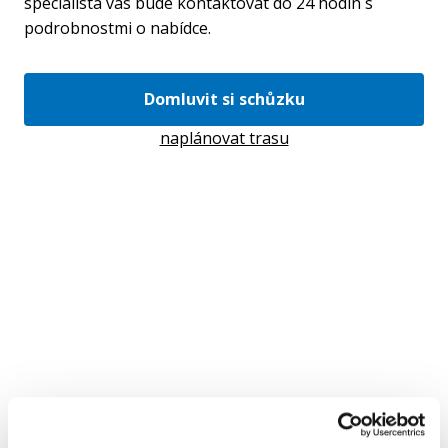
specialista vás bude kontaktovat do 24 hodin s
podrobnostmi o nabídce.
Domluvit si schůzku
naplánovat trasu