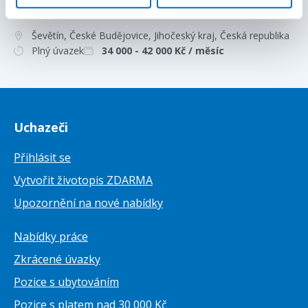
KMENE🔥NÁBOROVÝ PŘÍSPĚVEK 20 00
Ševětín, České Budějovice, Jihočeský kraj
, Česká republika
Plný úvazek
34 000 - 42 000
Kč / měsíc
Uchazeči
Přihlásit se
Vytvořit životopis ZDARMA
Upozornění na nové nabídky
Nabídky práce
Zkrácené úvazky
Pozice s ubytováním
Pozice s platem nad 30 000 Kč