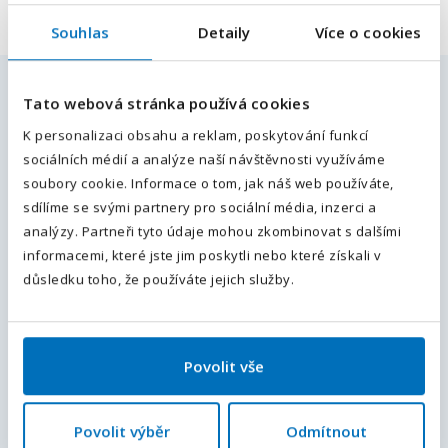
Souhlas
Detaily
Více o cookies
E-mailová adresa
*
Podobné pracovní nabídky
Tato webová stránka používá cookies
Váš telefon
*
K personalizaci obsahu a reklam, poskytování funkcí
sociálních médií a analýze naší návštěvnosti využíváme
Předvolba
Skladník s VZV🔥1 SMĚNA🔥NÁBOROVÝ
+420
soubory cookie. Informace o tom, jak náš web používáte,
PŘÍSPĚVEK 20 000 Kč m/ž
sdílíme se svými partnery pro sociální média, inzerci a
Odesláním souhlasíte se
zpracováním osobních údajů
.
České Budějovice, Jihočeský kraj
, Česká republika
analýzy. Partneři tyto údaje mohou zkombinovat s dalšími
Plný úvazek
28 000
Kč / měsíc
informacemi, které jste jim poskytli nebo které získali v
Odeslat
důsledku toho, že používáte jejich služby.
ZÁMEČNÍK🔥1 SMĚNA🔥NÁBOROVÝ
PŘÍSPĚVEK 20 000 Kč m/ž
České Budějovice, Jihočeský kraj
, Česká republika
Povolit vše
Plný úvazek
35 000
Kč / měsíc
Povolit výběr
Odmítnout
DĚLNÍCI DO VÝROBY🔥NÁSTUP DO