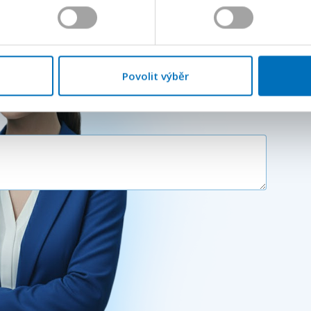
Váš e-mail
*
Povolit výběr