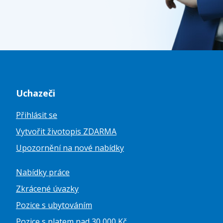
Uchazeči
Přihlásit se
Vytvořit životopis ZDARMA
Upozornění na nové nabídky
Nabídky práce
Zkrácené úvazky
Pozice s ubytováním
Pozice s platem nad 30 000 Kč