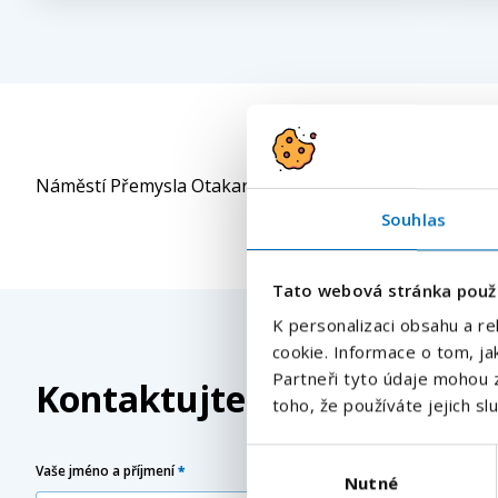
Náměstí Přemysla Otakara II., dostupnost MHD linka č. 
Souhlas
Tato webová stránka použ
K personalizaci obsahu a re
cookie. Informace o tom, ja
Partneři tyto údaje mohou z
Kontaktujte nás
toho, že používáte jejich sl
Výběr
Vaše jméno a příjmení
*
Nutné
souhlasu