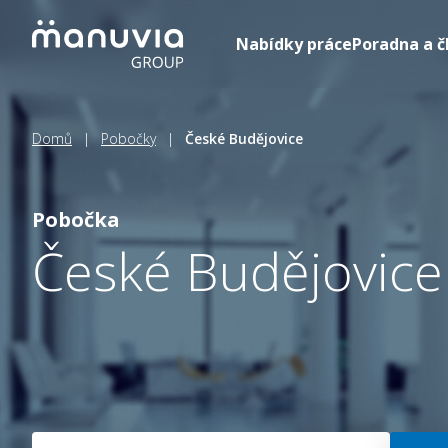
Přeskočit
na
Nabídky práce
Poradna a č
obsah
Domů
|
Pobočky
|
České Budějovice
Pobočka
České Budějovice