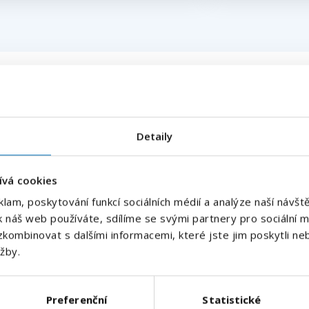
21,22,23
Detaily
ívá cookies
klam, poskytování funkcí sociálních médií a analýze naší náv
k náš web používáte, sdílíme se svými partnery pro sociální mé
kombinovat s dalšími informacemi, které jste jim poskytli neb
užby.
Název společnosti
Preferenční
Statistické