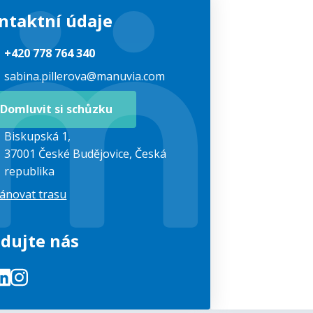
ntaktní údaje
+420 778 764 340
sabina.pillerova@manuvia.com
Domluvit si schůzku
Biskupská 1,
37001 České Budějovice,
Česká
republika
ánovat trasu
edujte nás