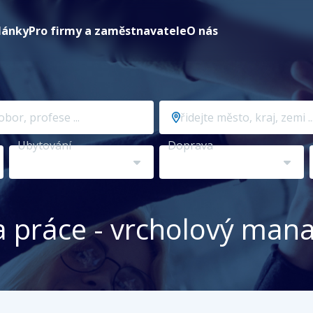
lánky
Pro firmy a zaměstnavatele
O nás
Přidejte
město,
kraj,
Ubytování
Doprava
zemi
...
 práce - vrcholový ma