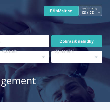
Jazyk stránky
Přihlásit se
CS / CZ
Zobrazit nabídky
Vzdělání
Upřesnění
nagement