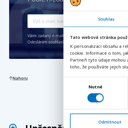
Souhlas
Vámi zadaný e-mail bude použit pro zasílání podobnýc
Tato webová stránka použ
Odesláním souhlasíte se
zpracováním osobních údajů
.
K personalizaci obsahu a re
cookie. Informace o tom, ja
Partneři tyto údaje mohou z
toho, že používáte jejich sl
Nahoru
Výběr
Nutné
souhlasu
Odmítnout