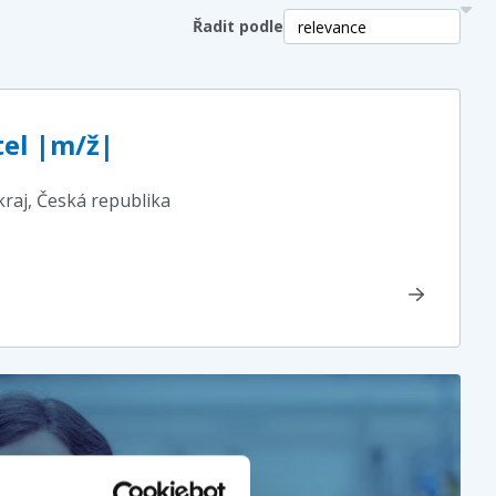
Řadit podle
tel |m/ž|
kraj
, Česká republika