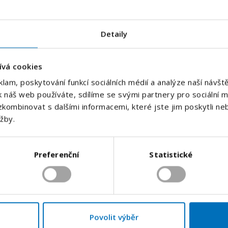
E-mailová adresa
*
Detaily
Hlídat nové nabídky
Váš telefon
*
h pracovních nabídek.
ívá cookies
Předvolba
klam, poskytování funkcí sociálních médií a analýze naší náv
+420
k náš web používáte, sdílíme se svými partnery pro sociální mé
kombinovat s dalšími informacemi, které jste jim poskytli neb
Odesláním souhlasíte se
zpracováním osobních údajů
.
užby.
Odeslat
Preferenční
Statistické
Povolit výběr