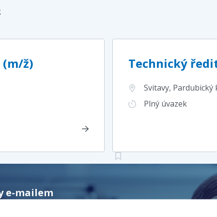
2
 (m/ž)
Technický ředi
Svitavy, Pardubický 
Plný úvazek
ky e-mailem
gement