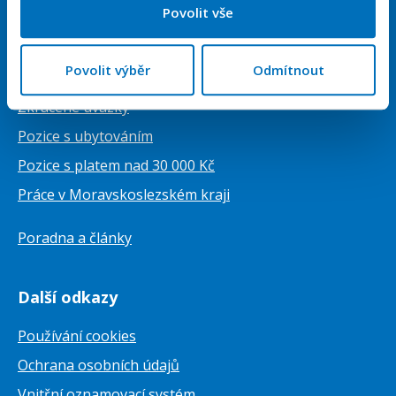
Vytvořit životopis ZDARMA
Povolit vše
Upozornění na nové nabídky
Povolit výběr
Odmítnout
Nabídky práce
Zkrácené úvazky
Pozice s ubytováním
Pozice s platem nad 30 000 Kč
Práce v Moravskoslezském kraji
Poradna a články
Další odkazy
Používání cookies
Ochrana osobních údajů
Vnitřní oznamovací systém