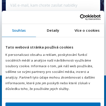
Hlídat nové nabídky
Souhlas
Detaily
Více o cookies
E-mailová adresa
*
Vámi zadaný e-mail bude použit pro zasílání podobných pracovních
nabídek.
Odesláním souhlasíte se
zpracováním osobních údajů
.
Tato webová stránka používá cookies
Váš telefon
*
K personalizaci obsahu a reklam, poskytování funkcí
sociálních médií a analýze naší návštěvnosti využíváme
Předvolba
Nahoru
+420
soubory cookie. Informace o tom, jak náš web používáte,
sdílíme se svými partnery pro sociální média, inzerci a
Odesláním souhlasíte se
zpracováním osobních údajů
.
analýzy. Partneři tyto údaje mohou zkombinovat s dalšími
informacemi, které jste jim poskytli nebo které získali v
Odeslat
Uchazeči
důsledku toho, že používáte jejich služby.
Přihlásit se