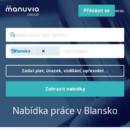
Poradna a články
Přeskočit
na
Přihlásit se
MENU
obsah
Pro firmy a zaměstnavatele
Hledejte
O nás
pozici,
obor,
Čeština
Přidejte
Jazyk
Blansko
profesi
město,
Česká republika
Země
...
kraj,
/
zemi
Zadat plat, úvazek, vzdělání, upřesnění ...
region
...
Zobrazit nabídky
Nabídka práce v Blansko