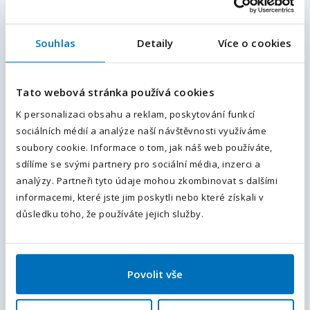
Vámi zadaný e-mail bude použit pro zasílání podobných pracovních
nabídek.
Odesláním souhlasíte se
zpracováním osobních údajů
.
Souhlas
Detaily
Více o cookies
E-mailová adresa
*
Tato webová stránka používá cookies
Váš telefon
*
K personalizaci obsahu a reklam, poskytování funkcí
Nahoru
sociálních médií a analýze naší návštěvnosti využíváme
Předvolba
+420
soubory cookie. Informace o tom, jak náš web používáte,
sdílíme se svými partnery pro sociální média, inzerci a
Odesláním souhlasíte se
zpracováním osobních údajů
.
analýzy. Partneři tyto údaje mohou zkombinovat s dalšími
Upřesněte své hledání
informacemi, které jste jim poskytli nebo které získali v
Odeslat
důsledku toho, že používáte jejich služby.
Přidejte typ úvazku
Plný úvazek
(2)
Povolit vše
Nastavte si mzdové očekávání