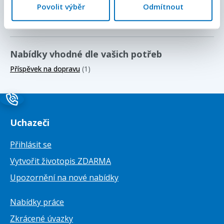
Povolit výběr
Odmítnout
Od 20 000 Kč / měsíc
(2)
Od 35 000 Kč / měsíc
(2)
Od 55 000 Kč / měsíc
(2)
Od 80 000 Kč / měsíc
(1)
Nabídky vhodné dle vašich potřeb
Příspěvek na dopravu
(1)
Uchazeči
Přihlásit se
Vytvořit životopis ZDARMA
Upozornění na nové nabídky
Nabídky práce
Zkrácené úvazky