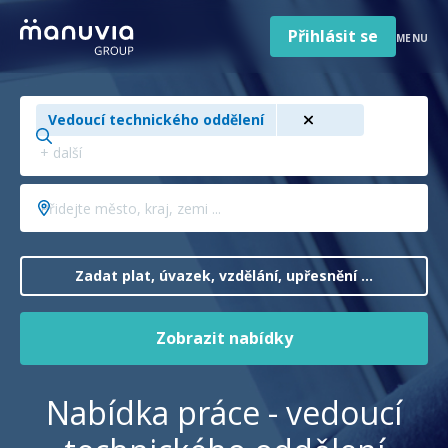
Poradna a články
Přeskočit
na
Přihlásit se
MENU
obsah
Pro firmy a zaměstnavatele
Hledejte
O nás
Vedoucí technického oddělení
pozici,
obor,
Čeština
Jazyk
profesi
Česká republika
Přidejte
Země
...
město,
/
kraj,
region
zemi
Zadat plat, úvazek, vzdělání, upřesnění ...
...
Zobrazit nabídky
Nabídka práce - vedoucí