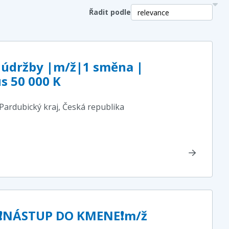
Řadit podle
 údržby |m/ž|1 směna |
s 50 000 K
 Pardubický kraj
, Česká republika
ik❗NÁSTUP DO KMENE❗m/ž