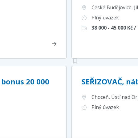
České Budějovice, J
Plný úvazek
38 000 - 45 000
Kč /
 bonus 20 000
SEŘIZOVAČ, náb
Choceň, Ústí nad Orl
Plný úvazek