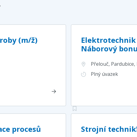
7
roby (m/ž)
Elektrotechnik
Náborový bonu
Přelouč, Pardubice,
Plný úvazek
ace procesů
Strojní techn