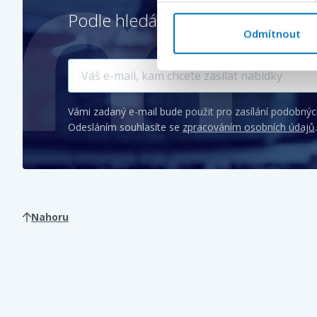
Podle hledání
Technický praco
Odmítnout
Vámi zadaný e-mail bude použit pro zasílání podobnýc
Odesláním souhlasíte se
zpracováním osobních údajů
.
Nahoru