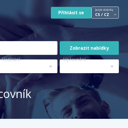
Jazyk stránky
Přihlásit se
CS / CZ
Zobrazit nabídky
Vzdělání
Upřesnění
covník