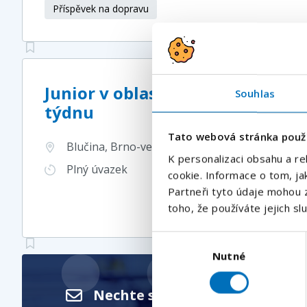
Příspěvek na dopravu
Junior v oblasti elektro m/ž | 4
Souhlas
týdnu
Tato webová stránka použ
Blučina, Brno-venkov, Jihomoravský kraj
, Česk
K personalizaci obsahu a re
Plný úvazek
cookie. Informace o tom, ja
Partneři tyto údaje mohou z
toho, že používáte jejich sl
Výběr
Nutné
souhlasu
Nechte si posílat nové nabíd