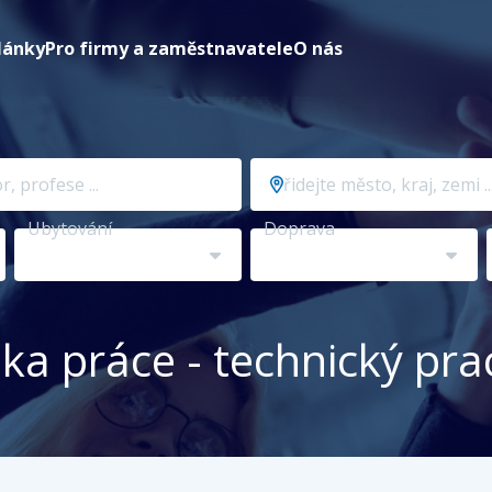
lánky
Pro firmy a zaměstnavatele
O nás
Přidejte
město,
kraj,
Ubytování
Doprava
zemi
...
ka práce - technický pra