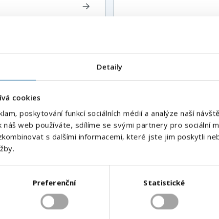
E-mailová adresa
*
 dny volna v
Detaily
Váš telefon
*
ívá cookies
á republika
Předvolba
klam, poskytování funkcí sociálních médií a analýze naší náv
+420
k náš web používáte, sdílíme se svými partnery pro sociální mé
kombinovat s dalšími informacemi, které jste jim poskytli neb
Odesláním souhlasíte se
zpracováním osobních údajů
.
užby.
Odeslat
Preferenční
Statistické
ky e-mailem