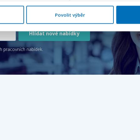
vník
Povolit výběr
Hlídat nové nabídky
h pracovních nabídek.