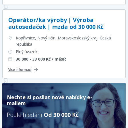
Operátor/ka výroby | Výroba
autosedaček | mzda od 30 000 Kč
Kopřivnice, Nový Jičín, Moravskoslezský kraj
, Česká
republika
Plný úvazek
30 000 - 33 000
Kč / měsíc
Více informací
Nechte si posílat nové nabídky e-
mailem
Podle hledání
Od 30 000 Kč