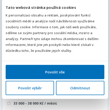
Tato webová stránka používá cookies
Váš telefon
*
K personalizaci obsahu a reklam, poskytování funkcí
Obsluha strojů (m/ž) | výroba obalů |
sociálních médií a analýze naší návštěvnosti využíváme
Předvolba
i bez praxe
+420
soubory cookie. Informace o tom, jak náš web používáte,
Opava, Moravskoslezský kraj
, Česká republika
sdílíme se svými partnery pro sociální média, inzerci a
Odesláním souhlasíte se
zpracováním osobních údajů
.
analýzy. Partneři tyto údaje mohou zkombinovat s dalšími
Plný úvazek
informacemi, které jste jim poskytli nebo které získali v
31 500 - 33 000
Kč / měsíc
Odeslat
důsledku toho, že používáte jejich služby.
Více informací
Povolit vše
Montáž světel I až 38 000 Kč I
Ubytování, 13.,14. mzda (m/ž)
Povolit výběr
Odmítnout
Mohelnice, Šumperk, Olomoucký kraj
, Česká republika
Plný úvazek
33 000 - 38 000
Kč / měsíc