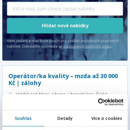
Hlídat nové nabídky
Vámi zadaný e-mail bude použit pro zasílání podobných pracovních
nabídek.
Odesláním souhlasíte se
zpracováním osobních údajů
.
Operátor/ka kvality – mzda až 30 000
Kč | zálohy
Hrádek nad Nisou, Liberec, Liberecký kraj
, Česká
republika
Plný úvazek
30 000 - 32 000
Kč / měsíc
Souhlas
Detaily
Více o cookies
E-mailová adresa
*
Více informací