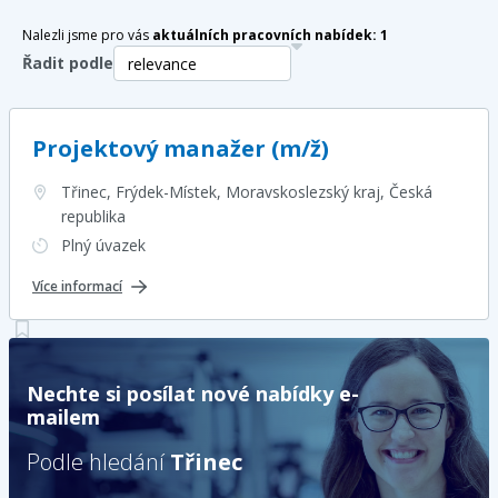
Nalezli jsme pro vás
aktuálních pracovních nabídek:
1
Řadit podle
Projektový manažer (m/ž)
Třinec, Frýdek-Místek, Moravskoslezský kraj
, Česká
republika
Plný úvazek
Více informací
Nechte si posílat nové nabídky e-
mailem
Podle hledání
Třinec