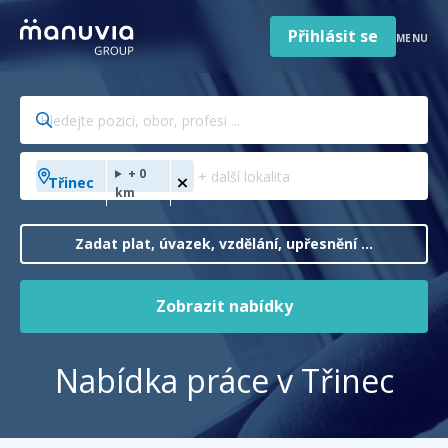
Poradna a články
Přeskočit
na
Přihlásit se
MENU
obsah
Pro firmy a zaměstnavatele
Hledejte
O nás
pozici,
obor,
Čeština
Přidejte
Jazyk
+ 0
profesi
Třinec
město,
Česká republika
km
Země
...
kraj,
/
zemi
Zadat plat, úvazek, vzdělání, upřesnění ...
region
...
Zobrazit nabídky
Nabídka práce v Třinec