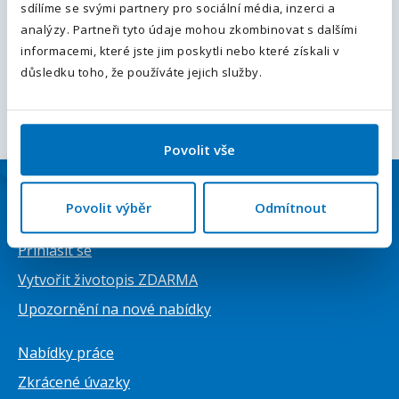
sdílíme se svými partnery pro sociální média, inzerci a
Odesláním souhlasíte se
zpracováním osobních údajů
.
Plný úvazek
(1)
analýzy. Partneři tyto údaje mohou zkombinovat s dalšími
informacemi, které jste jim poskytli nebo které získali v
Odeslat
důsledku toho, že používáte jejich služby.
Nastavte si mzdové očekávání
Od 20 000 Kč / měsíc
(1)
Od 35 000 Kč / měsíc
(1)
Povolit vše
Povolit výběr
Odmítnout
Uchazeči
Přihlásit se
Vytvořit životopis ZDARMA
Upozornění na nové nabídky
Nabídky práce
Zkrácené úvazky