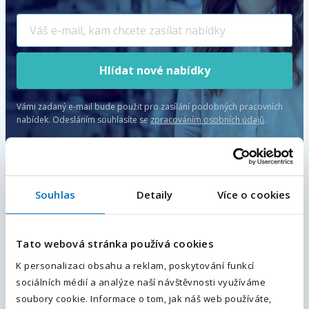
Hlídat nové nabídky
Vámi zadaný e-mail bude použit pro zasílání podobných pracovních
nabídek.
Odesláním souhlasíte se
zpracováním osobních údajů
.
Nahoru
Souhlas
Detaily
Více o cookies
E-mailová adresa
*
Tato webová stránka používá cookies
Váš telefon
*
K personalizaci obsahu a reklam, poskytování funkcí
Upřesněte své hledání
sociálních médií a analýze naší návštěvnosti využíváme
Předvolba
+420
soubory cookie. Informace o tom, jak náš web používáte,
Přidejte typ úvazku