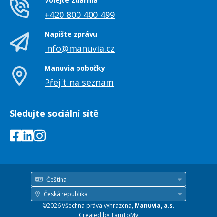
Volejte zdarma
+420 800 400 499
Napište zprávu
info@manuvia.cz
Manuvia pobočky
Přejít na seznam
Sledujte sociální sítě
Čeština
Jazyk
Česká republika
Země
©2026 Všechna práva vyhrazena,
Manuvia, a.s.
/
Created by
TamToMy