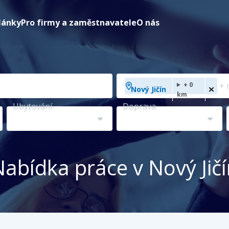
lánky
Pro firmy a zaměstnavatele
O nás
Přidejte
+ 0
Nový Jičín
město,
km
kraj,
Ubytování
Doprava
zemi
...
abídka práce v Nový Jič