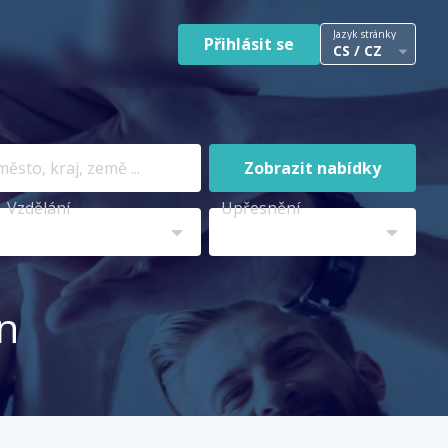
Jazyk stránky
Přihlásit se
CS / CZ
Zobrazit nabídky
Vzdělání
Upřesnění
ín