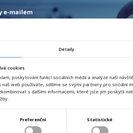
ky e-mailem
E-mailová adresa
*
Hlídat nové nabídky
Detaily
h pracovních nabídek.
Váš telefon
*
ívá cookies
Předvolba
klam, poskytování funkcí sociálních médií a analýze naší náv
+420
k náš web používáte, sdílíme se svými partnery pro sociální mé
kombinovat s dalšími informacemi, které jste jim poskytli neb
Odesláním souhlasíte se
zpracováním osobních údajů
.
užby.
Odeslat
Preferenční
Statistické