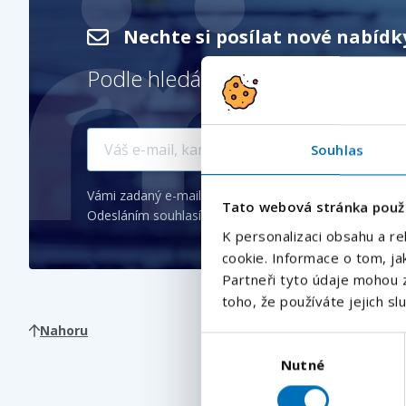
Nechte si posílat nové nabíd
Podle hledání
Nový Jičín
Souhlas
Vámi zadaný e-mail bude použit pro zasílání podobnýc
Tato webová stránka použ
Odesláním souhlasíte se
zpracováním osobních údajů
.
K personalizaci obsahu a re
cookie. Informace o tom, ja
Partneři tyto údaje mohou z
toho, že používáte jejich sl
Nahoru
Výběr
Nutné
souhlasu