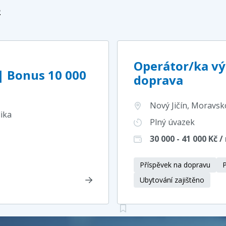
2
Operátor/ka vý
| Bonus 10 000
doprava
Nový Jičín, Moravsk
lika
Plný úvazek
30 000 - 41 000
Kč /
Příspěvek na dopravu
P
Ubytování zajištěno