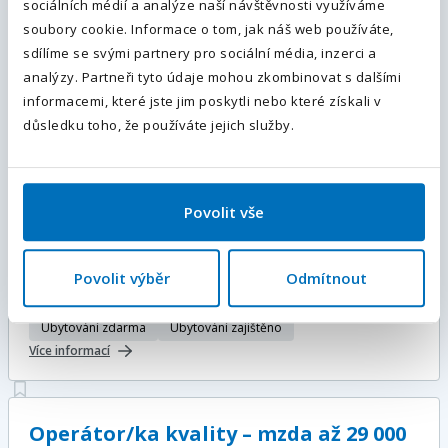
Plný úvazek
sociálních médií a analýze naší návštěvnosti využíváme
Předvolba
+420
35 000 - 40 000
Kč / měsíc
soubory cookie. Informace o tom, jak náš web používáte,
sdílíme se svými partnery pro sociální média, inzerci a
Více informací
Odesláním souhlasíte se
zpracováním osobních údajů
.
analýzy. Partneři tyto údaje mohou zkombinovat s dalšími
informacemi, které jste jim poskytli nebo které získali v
Odeslat
důsledku toho, že používáte jejich služby.
Skladník VZV | i bez průkazu |
ubytování zdarma | m/ž
Povolit vše
Hodkovice nad Mohelkou, Liberec, Liberecký kraj
, Česká
republika
Plný úvazek
Povolit výběr
Odmítnout
25 000 - 32 000
Kč / měsíc
Ubytování zdarma
Ubytování zajištěno
Více informací
Operátor/ka kvality – mzda až 29 000