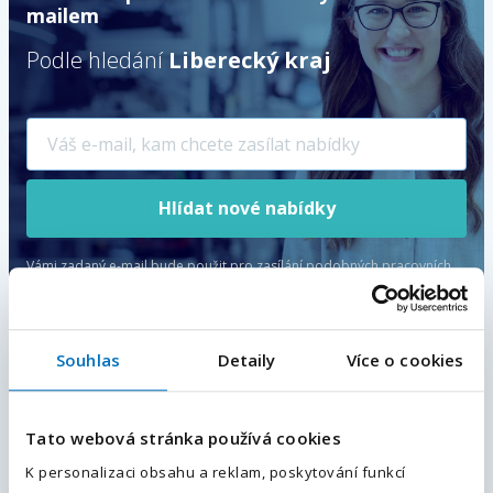
mailem
Podle hledání
Liberecký kraj
Hlídat nové nabídky
Vámi zadaný e-mail bude použit pro zasílání podobných pracovních
nabídek.
Odesláním souhlasíte se
zpracováním osobních údajů
.
Souhlas
Detaily
Více o cookies
E-mailová adresa
*
Kvalitář – elektrotechnik / elektrikář
| bez směn
Tato webová stránka používá cookies
Liberec, Liberecký kraj
, Česká republika
Váš telefon
*
K personalizaci obsahu a reklam, poskytování funkcí