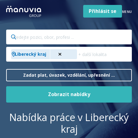
Poradna a články
Přeskočit
na
Přihlásit se
MENU
obsah
Pro firmy a zaměstnavatele
Hledejte
O nás
pozici,
obor,
Čeština
Přidejte
Jazyk
Liberecký kraj
profesi
město,
Česká republika
Země
...
kraj,
/
zemi
Zadat plat, úvazek, vzdělání, upřesnění ...
region
...
Zobrazit nabídky
Nabídka práce v Liberecký
kraj