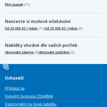
Plný úvazek
(11)
Nastavte si mzdové očekávání
Od 20 000 Kč / měsíc
(11)
Od 35 000 Kč / měsíc
(6)
Nabídky vhodné dle vašich potřeb
Ubytování zdarma
(3)
Ubytování zajištěno
(2)
Uchazeči
Přihlásit se
Vytvořit životopis ZDARMA
Upozornění na nové nabídky