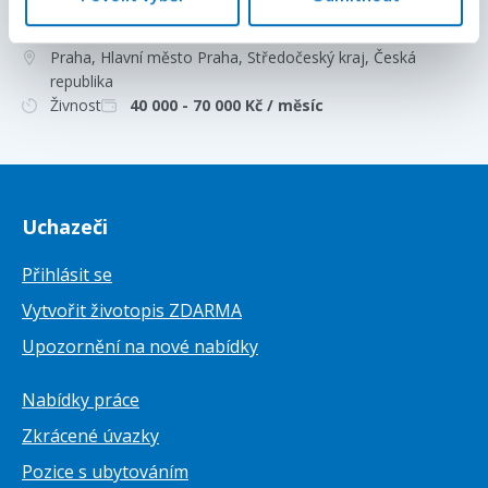
ubytování v Praze zda
Praha, Hlavní město Praha, Středočeský kraj
, Česká
republika
Živnost
40 000 - 70 000
Kč / měsíc
Uchazeči
Přihlásit se
Vytvořit životopis ZDARMA
Upozornění na nové nabídky
Nabídky práce
Zkrácené úvazky
Pozice s ubytováním