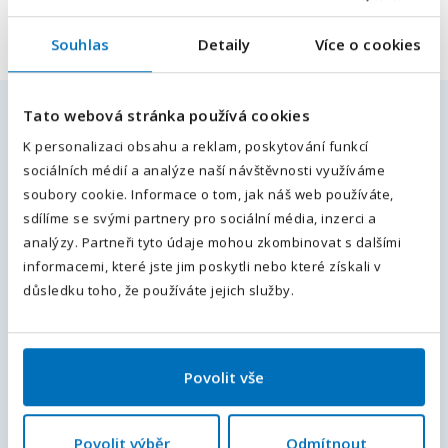
Souhlas
Detaily
Více o cookies
E-mailová adresa
*
Tato webová stránka používá cookies
Podobné pracovní nabídky
Váš telefon
*
K personalizaci obsahu a reklam, poskytování funkcí
sociálních médií a analýze naší návštěvnosti využíváme
Předvolba
+420
Projektový manažer/ka /m,ž/
soubory cookie. Informace o tom, jak náš web používáte,
sdílíme se svými partnery pro sociální média, inzerci a
Pardubice, Pardubický kraj
, Česká republika
Plný úvazek
Odesláním souhlasíte se
zpracováním osobních údajů
.
analýzy. Partneři tyto údaje mohou zkombinovat s dalšími
60 000 - 90 000
Kč / měsíc
informacemi, které jste jim poskytli nebo které získali v
Odeslat
důsledku toho, že používáte jejich služby.
Stavbyvedoucí senior/junior (m/ž) |
ubytování v Praze zdarm
Hlavní město Praha
, Česká republika
Živnost
Povolit vše
55 000 - 80 000
Kč / měsíc
Mistr/Asistent stavbyvedoucího (m/ž) |
Povolit výběr
Odmítnout