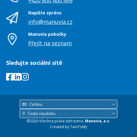
+420 800 400 499
Napište zprávu
info@manuvia.cz
Manuvia pobočky
Přejít na seznam
Sledujte sociální sítě
Čeština
Jazyk
Česká republika
Země
©2026 Všechna práva vyhrazena,
Manuvia, a.s.
/
Created by
TamToMy
region